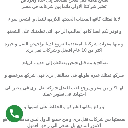
نصائح هامة قبل شحن بضائعك إلى جدة والرياض
تعتبر شركتنا الاولى دائما بین شركات فى مصر
لاننا نمتلك كافھ المعدات الحدیثھ اللازمھ للنقل و الشحن سواء
و نوفر لكم ایضا كافھ اسالیب الراحھ التى تطمئنك على الشحنھ
و منھا مقرات شركتنا المتعدده الفروع لدینا تراخیص للنقل و خبره
اكثر من 10 عام افضل و شركات نقل برى
نصائح هامة قبل شحن بضائعك إلى جدة والرياض
شركھ تمتلك خبره طویلھ فى مجالنقل برى فھى شركھ مرخصھ و
لھا اكثر من مقر و یرجع لقب افضل شركة نقل برى فى مصر الى
اجتھادنا فى تطویر عملنا
و رفع مكانھ الشركھ و الحفاظ على اسمھا و
سمعتھا بین شركات نقل برى و بین جمیع الدول لیس ھدفنا الاول ھو
الامور المادیھ بل نسعى الى راحھ العمیل