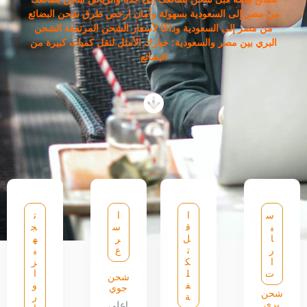
من مصر إلى السعودية بسهولة وأمان ارخص طرق شحن البضائع
من مصر إلى السعودية وداعًا لأسعار الشحن المرتفعة الشحن
البري بين مصر والسعودية: خيارك الأمثل لنقل كميات كبيرة من
البضائع
س
ا
ا
ت
ي
ق
س
ج
ا
ل
ر
ه
ر
ت
ع
ي
ا
ك
ز
ت
ل
ا
شحن
ف
و
جوي
شحن
ة
ر
بري
اعلى