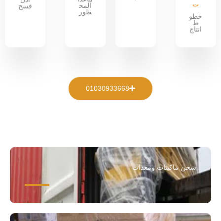
ت
المح
فسح
ظور
خطو
ط
انتاج
01030933668
شحن ماكينات ومعدات