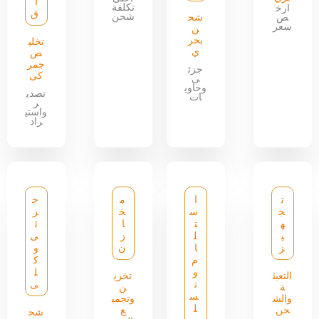
ا
تكلفة
ارخ
ق
شحن
ص
شح
سعر
ن
بحر
تخلي
ي
ص
جمر
جزئ
كى
ى
وحاوي
تصدي
ات
ر
واستي
راد
ت
ا
م
ج
ج
س
خ
ز
ه
ت
ا
ئ
ي
ل
ز
ى
ز
ا
ن
و
م
ك
و
ل
التعبئ
تخزي
ت
ى
ة
ن
س
والش
وتجمي
ل
حن
ع
شح