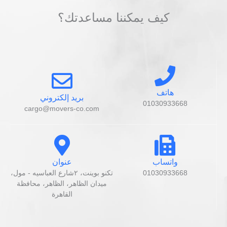
كيف يمكننا مساعدتك؟
هاتف
بريد إلكتروني
01030933668
cargo@movers-co.com
واتساب
عنوان
01030933668
تكنو بوينت، ٢شارع العباسيه - مول،
ميدان الظاهر، الظاهر، محافظة
القاهرة‬