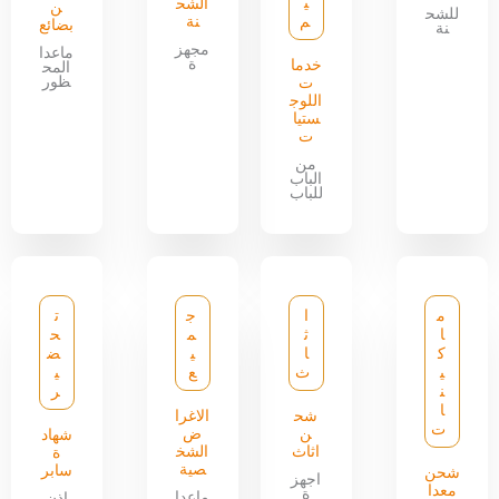
ي
الشح
ن
للشح
م
نة
بضائع
نة
مجهز
ماعدا
ة
خدما
المح
ظور
ت
اللوج
ستيا
ت
من
الباب
للباب
م
ا
ج
ت
ا
ث
م
ح
ك
ا
ي
ض
ي
ث
ع
ي
ن
ر
ا
شح
الاغرا
ت
ن
ض
شهاد
اثاث
الشخ
ة
صية
سابر
شحن
اجهز
معدا
ة
ماعدا
اذن