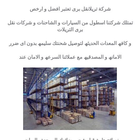
شركة تريلانقل برى تعتبر افضل و ارخص
تمتلك شركتنا اسطول من السیارات و الشاحنات و شركات نقل
برى التریلات
و كافھ المعدات الحدیثھ لتوصیل شحنتك سلیمھ بدون اى ضرر
الامانھ و المصدقیھ مع عملائنا السرعھ و الامان عند