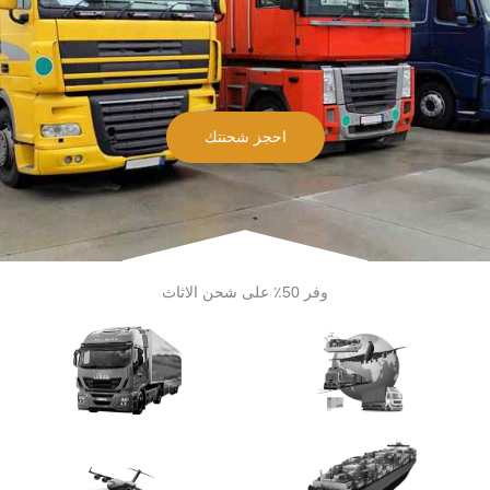
احجز شحنتك
وفر 50٪ على شحن الاثاث