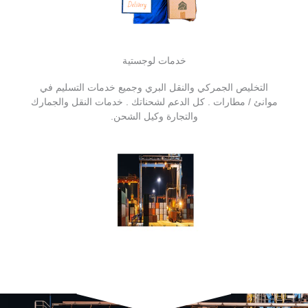
خدمات لوجستية
التخليص الجمركي والنقل البري وجميع خدمات التسليم في
موانئ / مطارات . كل الدعم لشحناتك . خدمات النقل والجمارك
والتجارة وكيل الشحن.