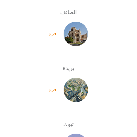
الطائف
- فرع
بريدة
- فرع
تبوك