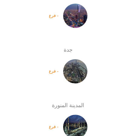
- فرع
جدة
- فرع
المدينة المنورة
- فرع