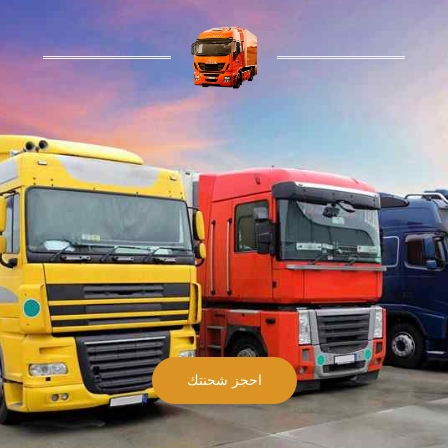
احجز شحنتك