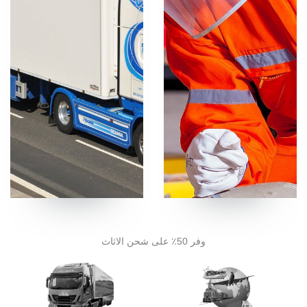
وفر 50٪ على شحن الاثاث