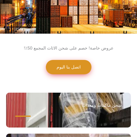
عروض خاصة! خصم على شحن الاثاث المجمع 50٪!
اتصل بنا اليوم
شحن ماكينات ومعدات