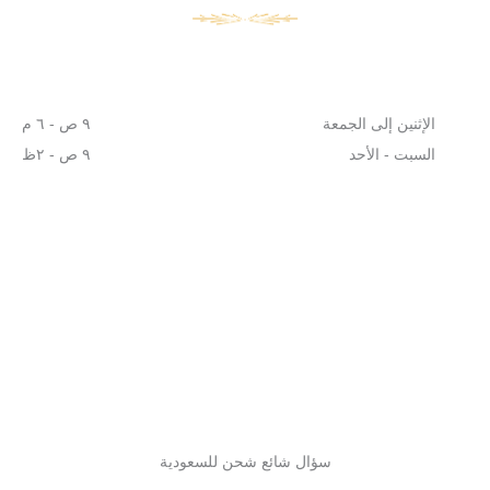
الإثنين إلى الجمعة
٩ ص - ٦ م
السبت - الأحد
٩ ص - ٢ظ
سؤال شائع شحن للسعودية