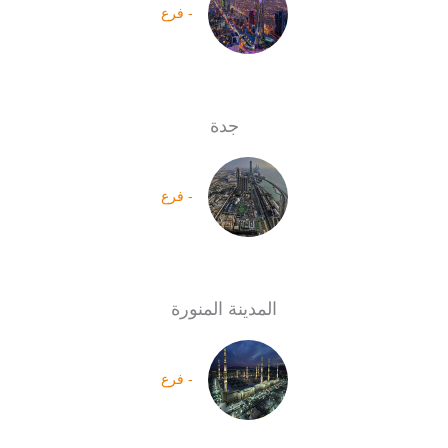
- فرع
جدة
- فرع
المدينة المنورة
- فرع