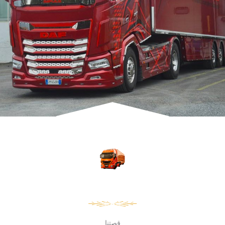
قصتنا