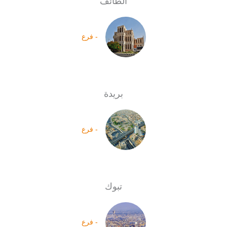
الطائف
- فرع
بريدة
- فرع
تبوك
- فرع