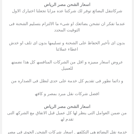
اسعار الشحن مصر الرياض
شركاتنقل البضائع توفر لك شركتنا عده مزایا تجعلنا اختیارك الاول
عندما تفكر ان تشحن بضائعك او شىء ما الالتزام بتسلیم الشحنة فى
التوقیت المحدد
بدون اى تأخیر الحفاظ على الشحنة و تسلیمھا بدون اى تلف او خدش
اعطاء عملائنا
عروض اسعار ممیزه و اقل من الشركات المنافسھ كل ھذا نضمنھ
للعمیل
و دائما نطور فى تقدیم كل خدمة على حدى لنظل فى الصداره من
افضل شركات نقل مبرد بمصر و كافھ
اسعار الشحن مصر الرياض
من ضمن العوامل التى ینظر لھا كل عمیل قبل الاتفاق مع الشركھ التى
تقدم لھ
خدمة نقل البضائع ھى التكلفھ , اسعار شركات الشحن الجوى فى مصر