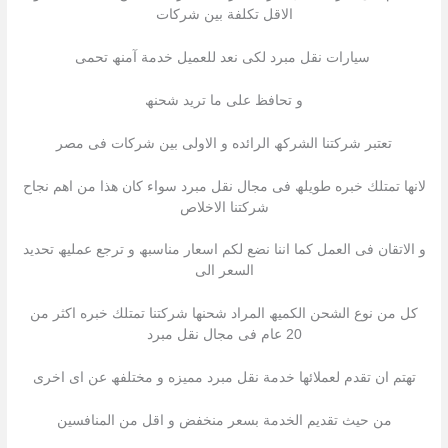
الاقل تكلفة بین شركات
سیارات نقل مبرد لكى نعد للعمیل خدمة آمنھ تحمى
و تحافظ على ما ترید شحنھ
تعتبر شركتنا الشركھ الرائده و الاولى بین شركات فى مصر
لانھا تمتلك خبره طویلھ فى مجال نقل مبرد سواء كان ھذا من اھم نجاح
شركتنا الاخلاص
و الاتقان فى العمل كما اننا نضع لكم اسعار مناسبھ و ترجع عملیھ تحدید
السعر الى
كل من نوع الشحن الكمیھ المراد شحنھا شركتنا تمتلك خبره اكثر من
20 عام فى مجال نقل مبرد
تھتم ان تقدم لعملائھا خدمة نقل مبرد ممیزه و مختلفھ عن اى اخرى
من حیث تقدیم الخدمة بسعر منخفض و اقل من المنافسین