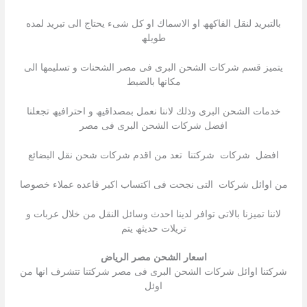
بالتبرید لنقل الفاكھھ او الاسماك او كل شىء یحتاج الى تبرید لمده
طویلھ
یتمیز قسم شركات الشحن البرى فى مصر الشحنات و تسلیمھا الى
مكانھا بالضبط
خدمات الشحن البرى وذلك لاننا نعمل بمصداقیھ و احترافیھ تجعلنا
افضل شركات الشحن البرى فى مصر
افضل شركات شركتنا تعد من اقدم شركات شحن نقل البضائع
من اوائل شركات التى نجحت فى اكتساب اكبر قاعده عملاء خصوصا
لاننا تمیزنا بالاتى توافر لدینا احدث وسائل النقل من خلال عربات و
تریلات حدیثھ یتم
اسعار الشحن مصر الرياض
شركتنا اوائل شركات الشحن البرى فى مصر شركتنا تتشرف انھا من
اوئل