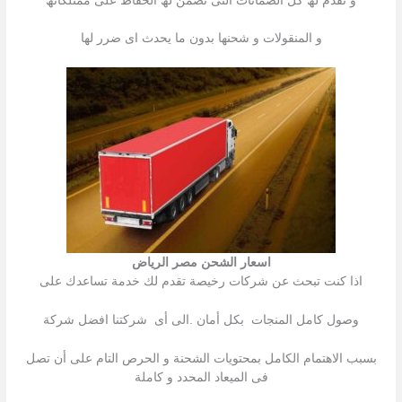
و نقدم لھ كل الضمانات التى تضمن لھ الحفاظ على ممتلكاتھ
و المنقولات و شحنھا بدون ما یحدث اى ضرر لھا
اسعار الشحن مصر الرياض
اذا كنت تبحث عن شركات رخیصة تقدم لك خدمة تساعدك على
وصول كامل المنجات بكل أمان .الى أى شركتنا افضل شركة
بسبب الاھتمام الكامل بمحتویات الشحنة و الحرص التام على أن تصل
فى المیعاد المحدد و كاملة