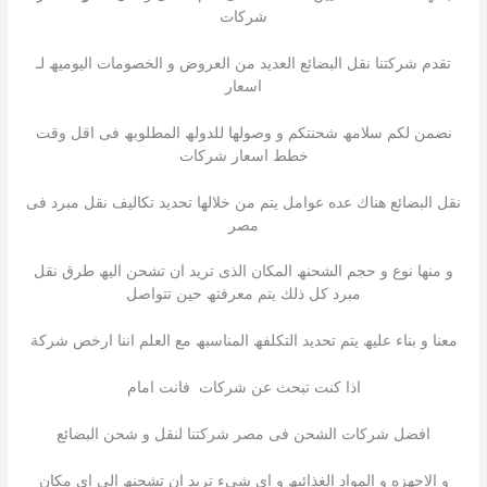
شركات
تقدم شركتنا نقل البضائع العدید من العروض و الخصومات الیومیھ لـ
اسعار
نضمن لكم سلامھ شحنتكم و وصولھا للدولھ المطلوبھ فى اقل وقت
خطط اسعار شركات
نقل البضائع ھناك عده عوامل یتم من خلالھا تحدید تكالیف نقل مبرد فى
مصر
و منھا نوع و حجم الشحنھ المكان الذى ترید ان تشحن الیھ طرق نقل
مبرد كل ذلك یتم معرفتھ حین تتواصل
معنا و بناء علیھ یتم تحدید التكلفھ المناسبھ مع العلم اننا ارخص شركة
اذا كنت تبحث عن شركات فانت امام
افضل شركات الشحن فى مصر شركتنا لنقل و شحن البضائع
و الاجھزه و المواد الغذائیھ و اى شىء ترید ان تشحنھ الى اى مكان