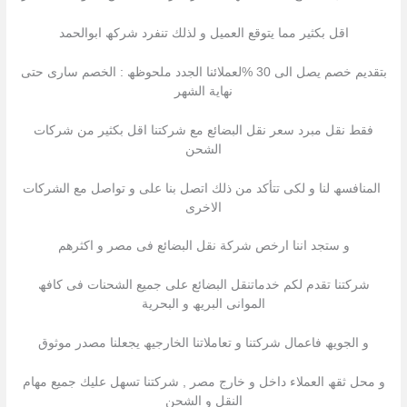
اقل بكثیر مما یتوقع العمیل و لذلك تنفرد شركھ ابوالحمد
بتقدیم خصم یصل الى 30 %لعملائنا الجدد ملحوظھ : الخصم سارى حتى
نھایة الشھر
فقط نقل مبرد سعر نقل البضائع مع شركتنا اقل بكثیر من شركات
الشحن
المنافسھ لنا و لكى تتأكد من ذلك اتصل بنا على و تواصل مع الشركات
الاخرى
و ستجد اننا ارخص شركة نقل البضائع فى مصر و اكثرھم
شركتنا تقدم لكم خدماتنقل البضائع على جمیع الشحنات فى كافھ
الموانى البریھ و البحریة
و الجویھ فاعمال شركتنا و تعاملاتنا الخارجیھ یجعلنا مصدر موثوق
و محل ثقھ العملاء داخل و خارج مصر , شركتنا تسھل علیك جمیع مھام
النقل و الشحن