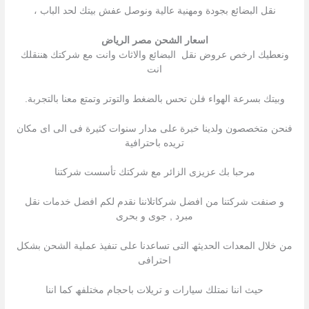
نقل البضائع بجودة ومهنية عالية ونوصل عفش بيتك لحد الباب ،
اسعار الشحن مصر الرياض
ونعطيك ارخص عروض نقل البضائع والاثاث وانت مع شركتك هننقلك
انت
وبيتك بسرعة الهواء فلن تحس بالضغط والتوتر وتمتع معنا بالتجربة.
فنحن متخصصون ولدينا خبرة على مدار سنوات كثيرة فى الى اى مكان
تريده باحترافية
مرحبا بك عزیزى الزائر مع شركتك تأسست شركتنا
و صنفت شركتنا من افضل شركاتلاننا نقدم لكم افضل خدمات نقل
مبرد , جوى و بحرى
من خلال المعدات الحدیثھ التى تساعدنا على تنفیذ عملیة الشحن بشكل
احترافى
حیث اننا نمتلك سیارات و تریلات باحجام مختلفھ كما اننا