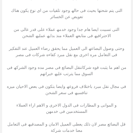
التى یتم شحنھا بحیث فى حالھ وجود تلفیات من اى نوع یكون ھناك
تعویض عن الخسائر
التى تسببت ایضا ھام جدا وجود خدمھ عملاء على قدر عالى من
الاحترافیھ فى متابعھ العملاء منذ بدایھ عملیھ الشحن
وحتى وصول البضاعھ الى العمیل مما یحقق رضاء العمیل عند التفكیر
فى التعامل مره اخرى مع نقل مبرد كفاءه شركات فى مصر
من اھم ما یثبت قوه شركاتنقل البضائع فى مصر مده وجود الشركھ فى
السوق مما یترتب علیھ خبراتھم
فى مجال نقل مبرد باختلاف فروعھ وایضا بتكون فى بعض الاحیان میزه
تنافسیھ فى سعر الشحن
و الموانى و المطارات فى الدول الاخرى و الاھم اراء العملاء
المستخدمین فى خدمھن
قل البضائع مصر لان ذلك یعطى العمیل الامان و المصدقیھ فى التعامل
معنا خدمات شركة