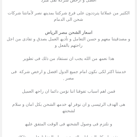
افضل و ارخص شركة نقل مبرد
الكثیر من عملائنا یترددون على فرع شركتنا بمدینھ نصر لأمانتنا شركات
شحن الى الدمام
اسعار الشحن مصر الرياض
و مصدقیتنا معھم و حسن التعامل و تأدیھ العمل بصدق و تفادى من اجل
راحتھم بالفعل و
ھذا نعمھ من الله یجب ان نستفاد من ذلك فى تطویر
خدمتنا اكثر لكى نكون امام جمیع الدول افضل و ارخص شركة فى
مصر ,
فمن اھم اسباب تفوقنا اننا نؤمن دائما ان راحھ العمیل
ھى الھدف الرئیسى و ان نوفر لھ خدمھ الشحن بكل امان و سلام
لشحنتھ
و نلتزم فى وصول الشحنھ فى الوقت المتفق علیھ