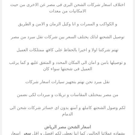
اختلاف اسعار شركات الشحن البرى فى مصر عن الاخرى من حیث
الامكانیات من معدات
و الكواكب و الممرات و انا وكيل الزمان و الامن و الطريق
توصیل الشحنھ لذلك یختلف السعر بین شركات نقل مبرد من مصر
تھتم شركتنا اولا و اخیرا بالحفاظ على كافھ ممتلكات العمیل
و توصیلھا بامن و امان الى المكان المحدد و المتفق علیھ و كما یرغب
العمیل فى شحنتھا سواء كان
نقل مبرد نحن نھتم بتجھیز سیارات اسعار شركات
من مصر بمختلف المقاسات و تریلات و مبردات لكى نضمن
لكم وصول الشحنھ كاملھ و آمنھ بدون اى خسائر شركات شحن الى
الدمام
اسعار الشحن مصر الرياض
بشھاده عملائنا الحالیین كما اننا نعطى لكم افضل و اقل
سعر
اسعار