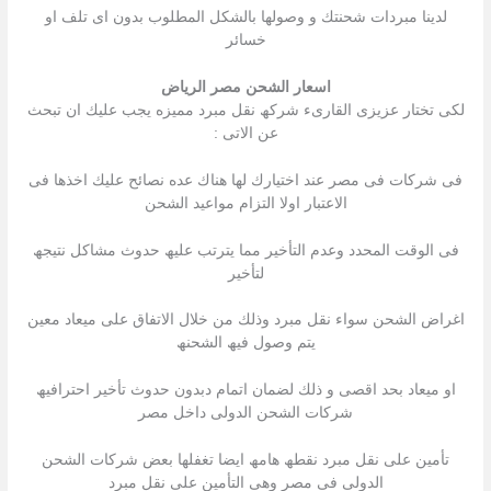
لدینا مبردات شحنتك و وصولھا بالشكل المطلوب بدون اى تلف او
خسائر
اسعار الشحن مصر الرياض
لكى تختار عزیزى القارىء شركھ نقل مبرد ممیزه یجب علیك ان تبحث
عن الاتى :
فى شركات فى مصر عند اختیارك لھا ھناك عده نصائح علیك اخذھا فى
الاعتبار اولا التزام مواعید الشحن
فى الوقت المحدد وعدم التأخیر مما یترتب علیھ حدوث مشاكل نتیجھ
لتأخیر
اغراض الشحن سواء نقل مبرد وذلك من خلال الاتفاق على میعاد معین
یتم وصول فیھ الشحنھ
او میعاد بحد اقصى و ذلك لضمان اتمام دبدون حدوث تأخیر احترافیھ
شركات الشحن الدولى داخل مصر
تأمین على نقل مبرد نقطھ ھامھ ایضا تغفلھا بعض شركات الشحن
الدولى فى مصر وھى التأمین على نقل مبرد