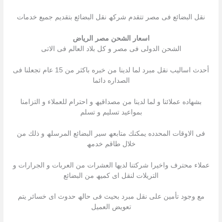
نقل البضائع فى مصر تتقدم شركھ نقل البضائع بتقدیم جمیع خدمات
اسعار الشحن مصر الرياض
الشحن الدولى فى مصر و كل بلاد العالم فى الاتى
أحدث اسالیب نقل مبرد لما لدینا من خبره باكثر من 15 عام تجعلنا فى
الصداره دائما
بشھاده عملائنا و لما لدینا من مصداقیھ و احترام للعملاء و التزامنا
بمواعید تسلیم و تسلم
فى الاوقات المحدده یمكنك متابعھ سیر البضائع المرسلھ و ذلك من
خلال طاقم خدمھ
عملاء محترف واخیرا شركتنا لدیھا العشرات من العربات و الجرارات و
التریلات لنقل اى كمیھ من البضائع
مع وجود تأمین على نقل مبرد بحیث فى حالھ حدوث اى خسائر یتم
تعویض العمیل