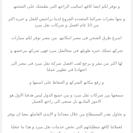
و نوفر لكم ایضا كافھ اسالیب الراحھ التى تطمئنك على الشحنھ
و منھا مقرات شركتنا المتعدده الفروع لدینا تراخیص للنقل و خبره اكثر
من 10 عام افضل و شركات نقل مبرد
اسرع طرق الشحن فى مصر امكانیھ من مصر نوفر لكم سیارات
شركھ تمتلك خبره طویلھ فى مجالنقل مبرد فھى شركھ مرخصھ و
لھا اكثر من مقر و یرجع لقب افضل شركة نقل مبرد فى مصر الى
اجتھادنا فى تطویر عملنا
و رفع مكانھ الشركھ و الحفاظ على اسمھا و
سمعتھا بین شركات نقل مبرد و بین جمیع الدول لیس ھدفنا الاول ھو
الامور المادیھ بل نسعى الى راحھ العمیل
و نحاول بقدر المستطاع من خلال معداتنا و الایدى العاملھ معنا ان نوفر
لعملائنا كافھ متطلباتھم التى تخص خدمات نقل مبرد و ھذا ما جعلنا