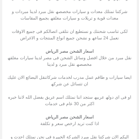
شركتنا تمتلك معدات و سیارات مخصصھ نقل مبرد لدینا مبردات و
معدات قویة و تریلات و سیارات مغلقھ بجمیع المقاسات
لكى تناسب شحنتك و نستطیع ان نتلقى اتصالكم فى جمیع الاوقات
نعمل 24 ساعھ و نشحن جمیع انواع المنتجات و الاغراض
اسعار الشحن مصر الرياض
نقل مبرد من خلال افضل وسائل الشحن فى مصر لدینا سیارات مغلقھ
مخصصھ نقل مبرد و لدینا
ایضا سیارات و طاقم عمل مدرب لخدمات شركاتنقل البضائع الان علیك
ان تتسائل عن شركھ
او فى اى دولھ عربیھ ستجد اننا نمتلك اسم عریق بفضل الله لاننا خبره
اكثر من 30 عام فى خدمات
اسعار الشحن مصر الرياض
اذا كنت ترید ارخص سعر و تكلفة
الیكم الان شركتنا نقل مبرد الشركة الخبیرة فى نحن نمتلك احدث و