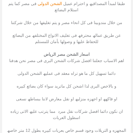
طبقا لمبدأ المصداقیھ و احترام عمیل
الشحن الدولى
فى مصر كما یتم
استلام البضائع
من خلال مندوبینا فى كل انحاء مصر و یتم تغلیفھا من خلال شركتنا
عن طریق عمالھ محترفھ فى تغلیف الانواع المختلفھ من البضائع
للحفاظ علیھا و وصولھا بأمان للمستلم
اسعار الشحن مصر الرياض
اھم الاسباب جعلتنا افضل شركات الشحن البرى فى مصر نحن ھدفنا
دائما تسھیل كل ما ھو تراه معقد فى عملیھ الشحن الدولى
و بالاخص البرى لذا اشحن كل ماترید سواء كان بضائع كبیره
او فاكھھ او اجھزه منزلیھ او نقل معارض لاننا ببساطھ نسعى
ان نكون دائما افضل شركات نقل مبرد مما یترتب علیھ الاتى زیاده
اسطول العربات
المجھزه و التریلات وجود قسم خاص بعربات كبیره بطول 12 متر خاصھ