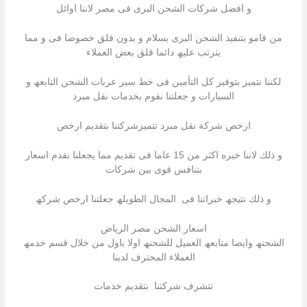
و افضل شركات الشحن البرى فى مصر لاننا اوائل
من قامو بتنفیذ الشحن البرى بسلام و بدون قلق خصوصا فى و مما
یترتب علیھ دائما قلق بعض العملاء
لكننا نتمیز بتوفیر كل التأمین فى خط سیر عربات الشحن التابعھ و
السیارات و جعلتنا نقوم بخدمات نقل مبرد
ارخص شركة نقل مبرد تتمیزشركتنا بتقدیم ارخص
و ذلك لاننا خبره اكثر من 15 عاما فى تقدیم مما یجعلنا نقدم اسعار
بتنافس قوى بین شركات
و ذلك نتیجھ خبراتنا فى المجال الطویلھ جعلتنا ارخص شركھ
اسعار الشحن مصر الرياض
الشحنھ وایضا متابعھ العمیل للشحنھ اولا باول من خلال قسم خدمھ
العملاء المحترف لدینا
تتشرف شركتنا بتقدیم خدمات