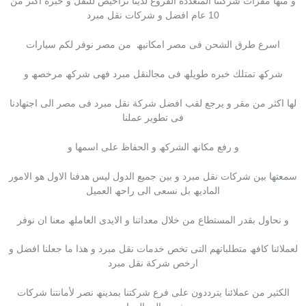
و منھا مقرات شركتنا المتعدده الفروع لدینا تراخیص للنقل و خبره اكثر من
10 عام افضل و شركات نقل مبرد
اسرع طرق الشحن فى مصر امكانیھ من مصر نوفر لكم سیارات
شركھ تمتلك خبره طویلھ فى مجالنقل مبرد فھى شركھ مرخصھ و
لھا اكثر من مقر و یرجع لقب افضل شركة نقل مبرد فى مصر الى اجتھادنا
فى تطویر عملنا
و رفع مكانھ الشركھ و الحفاظ على اسمھا و
سمعتھا بین شركات نقل مبرد و بین جمیع الدول لیس ھدفنا الاول ھو الامور
المادیھ بل نسعى الى راحھ العمیل
و نحاول بقدر المستطاع من خلال معداتنا و الایدى العاملھ معنا ان نوفر
لعملائنا كافھ متطلباتھم التى تخص خدمات نقل مبرد و ھذا ما جعلنا افضل و
ارخص شركة نقل مبرد
الكثیر من عملائنا یترددون على فرع شركتنا بمدینھ نصر لأمانتنا شركات