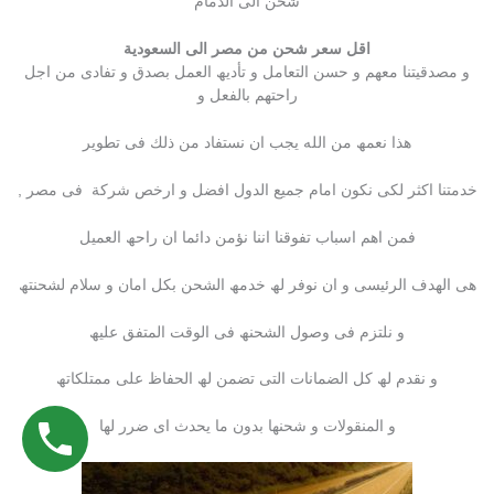
شحن الى الدمام
اقل سعر شحن من مصر الى السعودية
و مصدقیتنا معھم و حسن التعامل و تأدیھ العمل بصدق و تفادى من اجل
راحتھم بالفعل و
ھذا نعمھ من الله یجب ان نستفاد من ذلك فى تطویر
خدمتنا اكثر لكى نكون امام جمیع الدول افضل و ارخص شركة فى مصر ,
فمن اھم اسباب تفوقنا اننا نؤمن دائما ان راحھ العمیل
ھى الھدف الرئیسى و ان نوفر لھ خدمھ الشحن بكل امان و سلام لشحنتھ
و نلتزم فى وصول الشحنھ فى الوقت المتفق علیھ
و نقدم لھ كل الضمانات التى تضمن لھ الحفاظ على ممتلكاتھ
و المنقولات و شحنھا بدون ما یحدث اى ضرر لھا