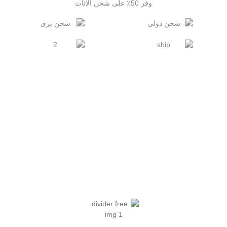
وفر 50٪ على شحن الاثاث
فى اسرع وقت واقل تكلفة