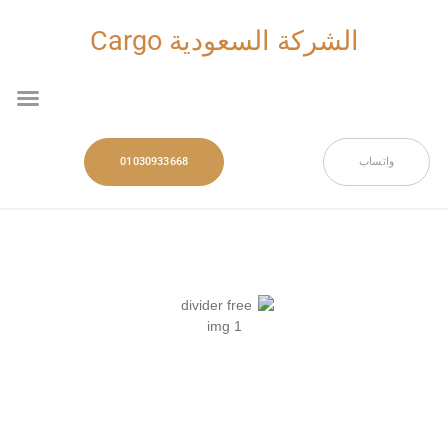
خطي
لى
الشركة السعودية Cargo
لمحتوى
nu
واتساب
01030933668