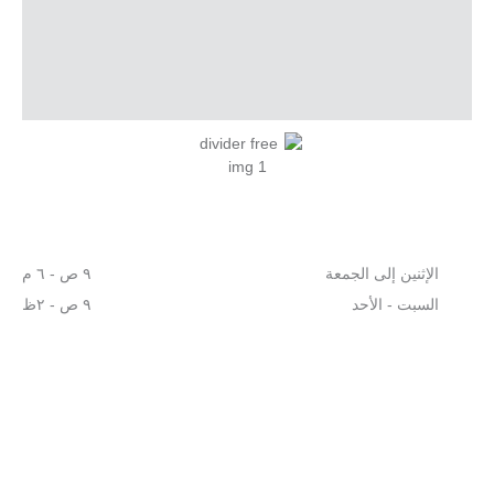
الإثنين إلى الجمعة
٩ ص - ٦ م
السبت - الأحد
٩ ص - ٢ظ