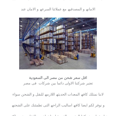
الامانھ و المصدقیھ مع عملائنا السرعھ و الامان عند
اقل سعر شحن من مصر الى السعودية
تعتبر شركتنا الاولى دائما بین شركات فى مصر
لاننا نمتلك كافھ المعدات الحدیثھ اللازمھ للنقل و الشحن سواء
و نوفر لكم ایضا كافھ اسالیب الراحھ التى تطمئنك على الشحنھ