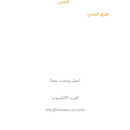
أسعارنا للحصول على سعر
الشحن
لأي مكان يمكنك فقط ان
تستخدم الة حساب تكلفة الشحن. نحن نعرض سعر مخفض على
جميع
طرق الشحن
. هذه الطرق ارخص 10% من الموقع الرسمي
بشركات الشحن.
اتصل وتحدث معنا!
البريد الالكتروني
info@movers-co.com