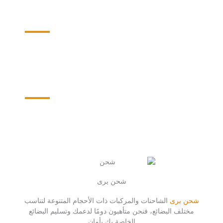
شحن البضائع
شحن الاثاث
شحن برى
شحن برى
الشاحنات والمركبات ذات الأحجام المتنوعة لتناسب
مختلف البضائع، فنحن متأهبون دومًا لدعمك وتسليم البضائع
الخاصة بك بأمان