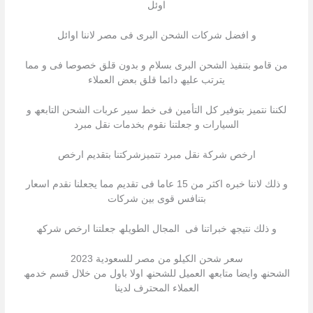
اوئل
و افضل شركات الشحن البرى فى مصر لاننا اوائل
من قامو بتنفیذ الشحن البرى بسلام و بدون قلق خصوصا فى و مما
یترتب علیھ دائما قلق بعض العملاء
لكننا نتمیز بتوفیر كل التأمین فى خط سیر عربات الشحن التابعھ و
السیارات و جعلتنا نقوم بخدمات نقل مبرد
ارخص شركة نقل مبرد تتمیزشركتنا بتقدیم ارخص
و ذلك لاننا خبره اكثر من 15 عاما فى تقدیم مما یجعلنا نقدم اسعار
بتنافس قوى بین شركات
و ذلك نتیجھ خبراتنا فى المجال الطویلھ جعلتنا ارخص شركھ
سعر شحن الكيلو من مصر للسعودية 2023
الشحنھ وایضا متابعھ العمیل للشحنھ اولا باول من خلال قسم خدمھ
العملاء المحترف لدینا