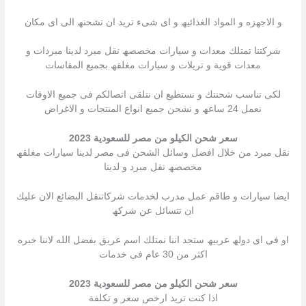
و الاجھزه و المواد الغذائیھ و اى شىء ترید ان تشحنھ الى اى مكان
شركتنا تمتلك معدات و سیارات مخصصھ نقل مبرد لدینا مبردات و
معدات قویة و تریلات و سیارات مغلقھ بجمیع المقاسات
لكى تناسب شحنتك و نستطیع ان نتلقى اتصالكم فى جمیع الاوقات
نعمل 24 ساعھ و نشحن جمیع انواع المنتجات و الاغراض
سعر شحن الكيلو من مصر للسعودية 2023
نقل مبرد من خلال افضل وسائل الشحن فى مصر لدینا سیارات مغلقھ
مخصصھ نقل مبرد و لدینا
ایضا سیارات و طاقم عمل مدرب لخدمات شركاتنقل البضائع الان علیك
ان تتسائل عن شركھ
او فى اى دولھ عربیھ ستجد اننا نمتلك اسم عریق بفضل الله لاننا خبره
اكثر من 30 عام فى خدمات
سعر شحن الكيلو من مصر للسعودية 2023
اذا كنت ترید ارخص سعر و تكلفة