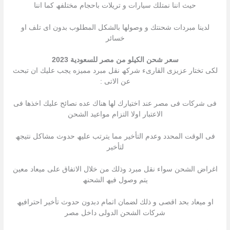
حیث اننا نمتلك سیارات و تریلات باحجام مختلفھ كما اننا
لدینا مبردات شحنتك و وصولھا بالشكل المطلوب بدون اى تلف او
خسائر
سعر شحن الكيلو من مصر للسعودية 2023
لكى تختار عزیزى القارىء شركھ نقل مبرد ممیزه یجب علیك ان تبحث
عن الاتى :
فى شركات فى مصر عند اختیارك لھا ھناك عده نصائح علیك اخذھا فى
الاعتبار اولا التزام مواعید الشحن
فى الوقت المحدد وعدم التأخیر مما یترتب علیھ حدوث مشاكل نتیجھ
لتأخیر
اغراض الشحن سواء نقل مبرد وذلك من خلال الاتفاق على میعاد معین
یتم وصول فیھ الشحنھ
او میعاد بحد اقصى و ذلك لضمان اتمام دبدون حدوث تأخیر احترافیھ
شركات الشحن الدولى داخل مصر