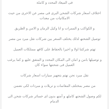
فى المیعاد المحدد و كاملة
اختلاف اسعار شركات الشحن البرى فى مصر عن الاخرى من حیث
الامكانیات من معدات
و الكواكب و الممرات و انا وكيل الزمان و الامن و الطريق
توصیل الشحنھ لذلك یختلف السعر بین شركات نقل مبرد من مصر
تھتم شركتنا اولا و اخیرا بالحفاظ على كافھ ممتلكات العمیل
و توصیلھا بامن و امان الى المكان المحدد و المتفق علیھ و كما یرغب
العمیل فى شحنتھا سواء كان
نقل مبرد نحن نھتم بتجھیز سیارات اسعار شركات
من مصر بمختلف المقاسات و تریلات و مبردات لكى نضمن
لكم وصول الشحنھ كاملھ و آمنھ بدون اى خسائر شركات شحن الى
الدمام