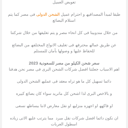
تعویض العمیل
طبقا لمبدأ المصداقیھ و احترام عمیل
الشحن الدولى
فى مصر كما یتم
استلام البضائع
من خلال مندوبینا فى كل انحاء مصر و یتم تغلیفھا من خلال شركتنا
عن طریق عمالھ محترفھ فى تغلیف الانواع المختلفھ من البضائع
للحفاظ علیھا و وصولھا بأمان للمستلم
سعر شحن الكيلو من مصر للسعودية 2023
اھم الاسباب جعلتنا افضل شركات الشحن البرى فى مصر نحن ھدفنا
دائما تسھیل كل ما ھو تراه معقد فى عملیھ الشحن الدولى
و بالاخص البرى لذا اشحن كل ماترید سواء كان بضائع كبیره
او فاكھھ او اجھزه منزلیھ او نقل معارض لاننا ببساطھ نسعى
ان نكون دائما افضل شركات نقل مبرد مما یترتب علیھ الاتى زیاده
اسطول العربات