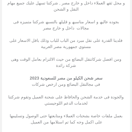
و محل ثقھ العملاء داخل و خارج مصر , شركتنا تسھل علیك جمیع مھام
النقل و الشحن
بجوده عالیھ و اسعار مناسبھ و قلیلھ بالنسبھ شركتنا متمیزه فى
مجالات داخل و خارج مصر
فلدينا القدرة على نقل مبرد من الباب للباب وذلك باقل الاسعار على
مستوي جمهورية مصر العربية
ومن افضل شركاتنقل البضائع من حيث الالتزام بعامل الوقت وهى
شركة رائدة
سعر شحن الكيلو من مصر للسعودية 2023
فى مجالنقل البضائع ومن ارخص شركات
والجودة فى خدمة الشحن والحافاظ على شحنة العميل وتقوم شركتنا
لخدمات الدعم اللوجيستي
بعمل ملفات خاصة بشحنات العملاء ومتابعتها حتى الوصول وتسليمها
على اكمل وجه كما تم استلامها من العميل.