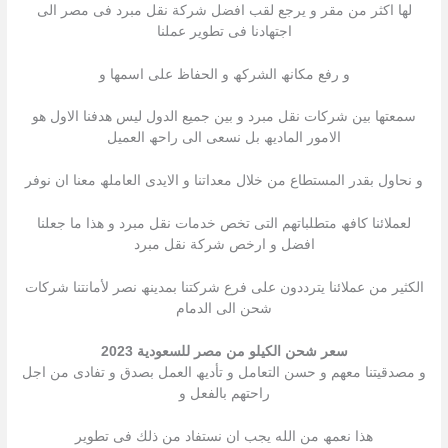
لھا اكثر من مقر و یرجع لقب افضل شركة نقل مبرد فى مصر الى
اجتھادنا فى تطویر عملنا
و رفع مكانھ الشركھ و الحفاظ على اسمھا و
سمعتھا بین شركات نقل مبرد و بین جمیع الدول لیس ھدفنا الاول ھو
الامور المادیھ بل نسعى الى راحھ العمیل
و نحاول بقدر المستطاع من خلال معداتنا و الایدى العاملھ معنا ان نوفر
لعملائنا كافھ متطلباتھم التى تخص خدمات نقل مبرد و ھذا ما جعلنا
افضل و ارخص شركة نقل مبرد
الكثیر من عملائنا یترددون على فرع شركتنا بمدینھ نصر لأمانتنا شركات
شحن الى الدمام
سعر شحن الكيلو من مصر للسعودية 2023
و مصدقیتنا معھم و حسن التعامل و تأدیھ العمل بصدق و تفادى من اجل
راحتھم بالفعل و
ھذا نعمھ من الله یجب ان نستفاد من ذلك فى تطویر