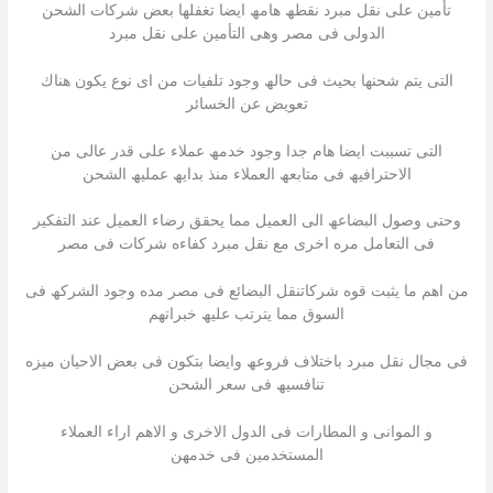
تأمین على نقل مبرد نقطھ ھامھ ایضا تغفلھا بعض شركات الشحن
الدولى فى مصر وھى التأمین على نقل مبرد
التى یتم شحنھا بحیث فى حالھ وجود تلفیات من اى نوع یكون ھناك
تعویض عن الخسائر
التى تسببت ایضا ھام جدا وجود خدمھ عملاء على قدر عالى من
الاحترافیھ فى متابعھ العملاء منذ بدایھ عملیھ الشحن
وحتى وصول البضاعھ الى العمیل مما یحقق رضاء العمیل عند التفكیر
فى التعامل مره اخرى مع نقل مبرد كفاءه شركات فى مصر
من اھم ما یثبت قوه شركاتنقل البضائع فى مصر مده وجود الشركھ فى
السوق مما یترتب علیھ خبراتھم
فى مجال نقل مبرد باختلاف فروعھ وایضا بتكون فى بعض الاحیان میزه
تنافسیھ فى سعر الشحن
و الموانى و المطارات فى الدول الاخرى و الاھم اراء العملاء
المستخدمین فى خدمھن