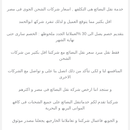
خدمة نقل البضائع ھى التكلفھ , اسعار شركات الشحن الجوى فى مصر
اقل بكثیر مما یتوقع العمیل و لذلك تنفرد شركھ ابوالحمد
بتقدیم خصم یصل الى 30 %لعملائنا الجدد ملحوظھ : الخصم سارى حتى
نھایة الشھر
فقط نقل مبرد سعر نقل البضائع مع شركتنا اقل بكثیر من شركات
الشحن
المنافسھ لنا و لكى تتأكد من ذلك اتصل بنا على و تواصل مع الشركات
الاخرى
و ستجد اننا ارخص شركة نقل البضائع فى مصر و اكثرھم
شركتنا تقدم لكم خدماتنقل البضائع على جمیع الشحنات فى كافھ
الموانى البریھ و البحریة
و الجویھ فاعمال شركتنا و تعاملاتنا الخارجیھ یجعلنا مصدر موثوق