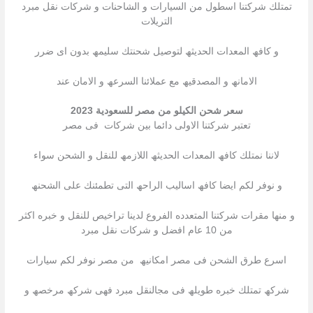
تمتلك شركتنا اسطول من السیارات و الشاحنات و شركات نقل مبرد
التریلات
و كافھ المعدات الحدیثھ لتوصیل شحنتك سلیمھ بدون اى ضرر
الامانھ و المصدقیھ مع عملائنا السرعھ و الامان عند
سعر شحن الكيلو من مصر للسعودية 2023
تعتبر شركتنا الاولى دائما بین شركات فى مصر
لاننا نمتلك كافھ المعدات الحدیثھ اللازمھ للنقل و الشحن سواء
و نوفر لكم ایضا كافھ اسالیب الراحھ التى تطمئنك على الشحنھ
و منھا مقرات شركتنا المتعدده الفروع لدینا تراخیص للنقل و خبره اكثر
من 10 عام افضل و شركات نقل مبرد
اسرع طرق الشحن فى مصر امكانیھ من مصر نوفر لكم سیارات
شركھ تمتلك خبره طویلھ فى مجالنقل مبرد فھى شركھ مرخصھ و