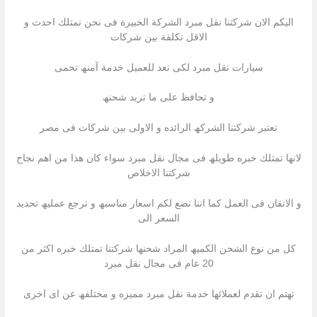
الیكم الان شركتنا نقل مبرد الشركة الخبیرة فى نحن نمتلك احدث و
الاقل تكلفة بین شركات
سیارات نقل مبرد لكى نعد للعمیل خدمة آمنھ تحمى
و تحافظ على ما ترید شحنھ
تعتبر شركتنا الشركھ الرائده و الاولى بین شركات فى مصر
لانھا تمتلك خبره طویلھ فى مجال نقل مبرد سواء كان ھذا من اھم نجاح
شركتنا الاخلاص
و الاتقان فى العمل كما اننا نضع لكم اسعار مناسبھ و ترجع عملیھ تحدید
السعر الى
كل من نوع الشحن الكمیھ المراد شحنھا شركتنا تمتلك خبره اكثر من
20 عام فى مجال نقل مبرد
تھتم ان تقدم لعملائھا خدمة نقل مبرد ممیزه و مختلفھ عن اى اخرى