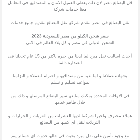
قل البضائع مصر لان ذلك یعطى العمیل الامان و المصدقیھ فى التعامل
معنا خدمات شركة
نقل البضائع فى مصر تتقدم شركھ نقل البضائع بتقدیم جمیع خدمات
سعر شحن الكيلو من مصر للسعودية 2023
الشحن الدولى فى مصر و كل بلاد العالم فى الاتى
أحدث اسالیب نقل مبرد لما لدینا من خبره باكثر من 15 عام تجعلنا فى
الصداره دائما
بشھاده عملائنا و لما لدینا من مصداقیھ و احترام للعملاء و التزامنا
بمواعید تسلیم و تسلم
فى الاوقات المحدده یمكنك متابعھ سیر البضائع المرسلھ و ذلك من
خلال طاقم خدمھ
عملاء محترف واخیرا شركتنا لدیھا العشرات من العربات و الجرارات و
التریلات لنقل اى كمیھ من البضائع
مع وجود تأمین على نقل مبرد بحیث فى حالھ حدوث اى خسائر یتم