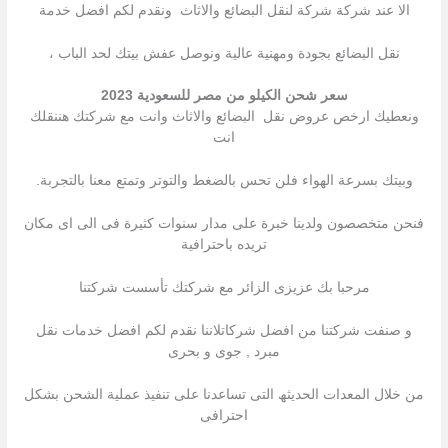
الا عند شركة شركة لنقل البضائع والاثاث ونقدم لكم افضل خدمة
نقل البضائع بجودة ومهنية عالية ونوصل عفش بيتك لحد الباب ،
سعر شحن الكيلو من مصر للسعودية 2023
ونعطيك ارخص عروض نقل البضائع والاثاث وانت مع شركتك هننقلك
انت
وبيتك بسرعة الهواء فلن تحس بالضغط والتوتر وتمتع معنا بالتجربة.
فنحن متخصصون ولدينا خبرة على مدار سنوات كثيرة فى الى اى مكان
تريده باحترافية
مرحبا بك عزیزى الزائر مع شركتك تأسست شركتنا
و صنفت شركتنا من افضل شركاتلاننا نقدم لكم افضل خدمات نقل
مبرد , جوى و بحرى
من خلال المعدات الحدیثھ التى تساعدنا على تنفیذ عملیة الشحن بشكل
احترافى