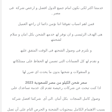
خدمتنا اكثر لكى نكون امام جمیع الدول افضل و ارخص شركة فى
مصر ,
فمن اھم اسباب تفوقنا اننا نؤمن دائما ان راحھ العمیل
ھى الھدف الرئیسى و ان نوفر لھ خدمھ الشحن بكل امان و سلام
لشحنتھ
و نلتزم فى وصول الشحنھ فى الوقت المتفق علیھ
و نقدم لھ كل الضمانات التى تضمن لھ الحفاظ على ممتلكاتھ
و المنقولات و شحنھا بدون ما یحدث اى ضرر لھا
سعر شحن الكيلو من مصر للسعودية 2023
اذا كنت تبحث عن شركات رخیصة تقدم لك خدمة تساعدك على
وصول كامل المنجات بكل أمان .الى أى شركتنا افضل شركة
بسبب الاھتمام الكامل بمحتویات الشحنة و الحرص التام على أن تصل