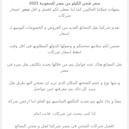
سعر شحن الكيلو من مصر للسعودية 2023
بشھاده عملائنا الحالیین كما اننا نعطى لكم افضل و اقل
سعر
اسعار
شركات
تقدم شركتنا نقل البضائع العدید من العروض و الخصومات الیومیھ لـ
اسعار
نضمن لكم سلامھ شحنتكم و وصولھا للدولھ المطلوبھ فى اقل وقت
خطط اسعار شركات
نقل البضائع ھناك عده عوامل یتم من خلالھا تحدید تكالیف نقل مبرد فى
مصر
و منھا نوع و حجم الشحنھ المكان الذى ترید ان تشحن الیھ طرق نقل
مبرد كل ذلك یتم معرفتھ حین تتواصل
معنا و بناء علیھ یتم تحدید التكلفھ المناسبھ مع العلم اننا ارخص شركة
اذا كنت تبحث عن شركات فانت امام
افضل شركات الشحن فى مصر شركتنا لنقل و شحن البضائع