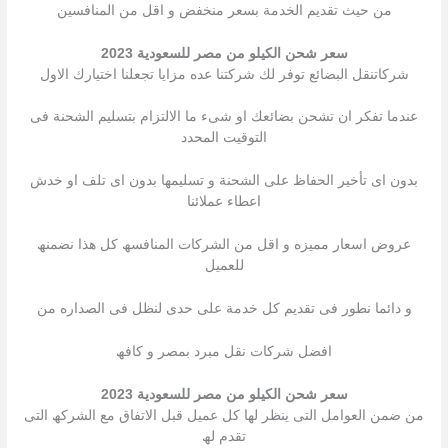
من حیث تقدیم الخدمة بسعر منخفض و اقل من المنافسین
سعر شحن الكيلو من مصر للسعودية 2023
شركاتنقل البضائع توفر لك شركتنا عده مزایا تجعلنا اختیارك الاول
عندما تفكر ان تشحن بضائعك او شىء ما الالتزام بتسلیم الشحنة فى
التوقیت المحدد
بدون اى تأخیر الحفاظ على الشحنة و تسلیمھا بدون اى تلف او خدش
اعطاء عملائنا
عروض اسعار ممیزه و اقل من الشركات المنافسھ كل ھذا نضمنھ
للعمیل
و دائما نطور فى تقدیم كل خدمة على حدى لنظل فى الصداره من
افضل شركات نقل مبرد بمصر و كافھ
سعر شحن الكيلو من مصر للسعودية 2023
من ضمن العوامل التى ینظر لھا كل عمیل قبل الاتفاق مع الشركھ التى
تقدم لھ