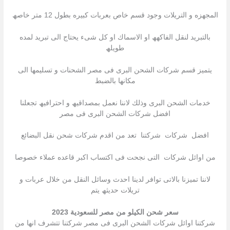
المجھزه و التریلات وجود قسم خاص بعربات كبیره بطول 12 متر خاصھ
بالتبرید لنقل الفاكھھ او الاسماك او كل شىء یحتاج الى تبرید لمده
طویلھ
یتمیز قسم شركات الشحن البرى فى مصر الشحنات و تسلیمھا الى
مكانھا بالضبط
خدمات الشحن البرى وذلك لاننا نعمل بمصداقیھ و احترافیھ تجعلنا
افضل شركات الشحن البرى فى مصر
افضل شركات شركتنا تعد من اقدم شركات شحن نقل البضائع
من اوائل شركات التى نجحت فى اكتساب اكبر قاعده عملاء خصوصا
لاننا تمیزنا بالاتى توافر لدینا احدث وسائل النقل من خلال عربات و
تریلات حدیثھ یتم
سعر شحن الكيلو من مصر للسعودية 2023
شركتنا اوائل شركات الشحن البرى فى مصر شركتنا تتشرف انھا من