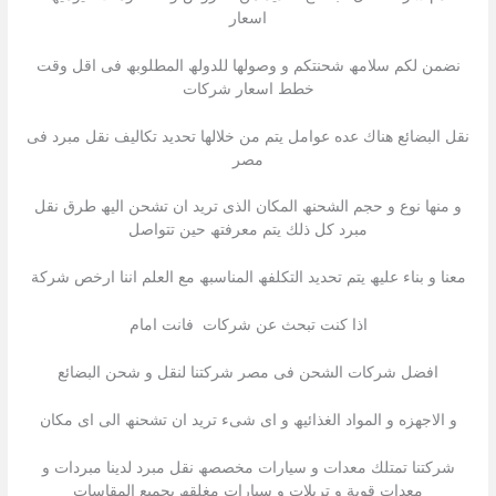
اسعار
نضمن لكم سلامھ شحنتكم و وصولھا للدولھ المطلوبھ فى اقل وقت
خطط اسعار شركات
نقل البضائع ھناك عده عوامل یتم من خلالھا تحدید تكالیف نقل مبرد فى
مصر
و منھا نوع و حجم الشحنھ المكان الذى ترید ان تشحن الیھ طرق نقل
مبرد كل ذلك یتم معرفتھ حین تتواصل
معنا و بناء علیھ یتم تحدید التكلفھ المناسبھ مع العلم اننا ارخص شركة
اذا كنت تبحث عن شركات فانت امام
افضل شركات الشحن فى مصر شركتنا لنقل و شحن البضائع
و الاجھزه و المواد الغذائیھ و اى شىء ترید ان تشحنھ الى اى مكان
شركتنا تمتلك معدات و سیارات مخصصھ نقل مبرد لدینا مبردات و
معدات قویة و تریلات و سیارات مغلقھ بجمیع المقاسات