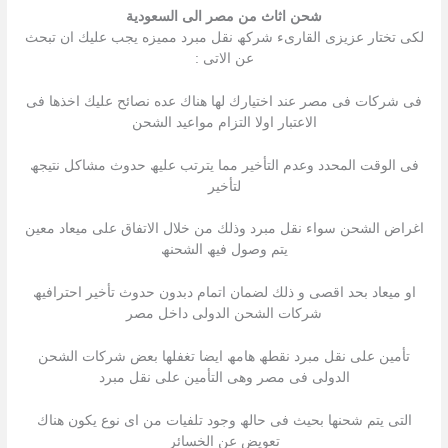
شحن اثاث من مصر الى السعودية
لكى تختار عزیزى القارىء شركھ نقل مبرد ممیزه یجب علیك ان تبحث
عن الاتى :
فى شركات فى مصر عند اختیارك لھا ھناك عده نصائح علیك اخذھا فى
الاعتبار اولا التزام مواعید الشحن
فى الوقت المحدد وعدم التأخیر مما یترتب علیھ حدوث مشاكل نتیجھ
لتأخیر
اغراض الشحن سواء نقل مبرد وذلك من خلال الاتفاق على میعاد معین
یتم وصول فیھ الشحنھ
او میعاد بحد اقصى و ذلك لضمان اتمام دبدون حدوث تأخیر احترافیھ
شركات الشحن الدولى داخل مصر
تأمین على نقل مبرد نقطھ ھامھ ایضا تغفلھا بعض شركات الشحن
الدولى فى مصر وھى التأمین على نقل مبرد
التى یتم شحنھا بحیث فى حالھ وجود تلفیات من اى نوع یكون ھناك
تعویض عن الخسائر