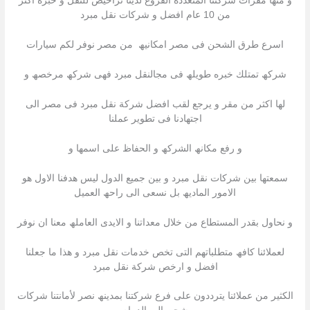
و منھا مقرات شركتنا المتعدده الفروع لدینا تراخیص للنقل و خبره اكثر
من 10 عام افضل و شركات نقل مبرد
اسرع طرق الشحن فى مصر امكانیھ من مصر نوفر لكم سیارات
شركھ تمتلك خبره طویلھ فى مجالنقل مبرد فھى شركھ مرخصھ و
لھا اكثر من مقر و یرجع لقب افضل شركة نقل مبرد فى مصر الى
اجتھادنا فى تطویر عملنا
و رفع مكانھ الشركھ و الحفاظ على اسمھا و
سمعتھا بین شركات نقل مبرد و بین جمیع الدول لیس ھدفنا الاول ھو
الامور المادیھ بل نسعى الى راحھ العمیل
و نحاول بقدر المستطاع من خلال معداتنا و الایدى العاملھ معنا ان نوفر
لعملائنا كافھ متطلباتھم التى تخص خدمات نقل مبرد و ھذا ما جعلنا
افضل و ارخص شركة نقل مبرد
الكثیر من عملائنا یترددون على فرع شركتنا بمدینھ نصر لأمانتنا شركات