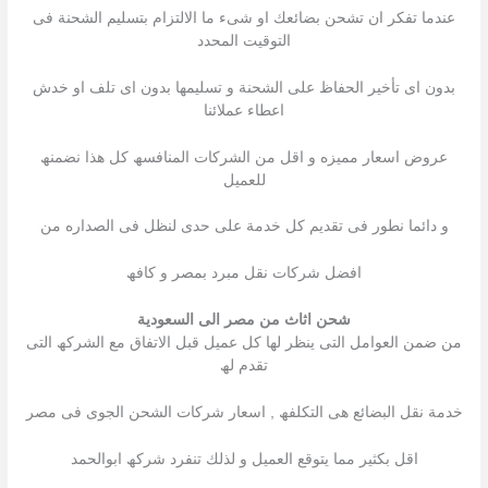
عندما تفكر ان تشحن بضائعك او شىء ما الالتزام بتسلیم الشحنة فى
التوقیت المحدد
بدون اى تأخیر الحفاظ على الشحنة و تسلیمھا بدون اى تلف او خدش
اعطاء عملائنا
عروض اسعار ممیزه و اقل من الشركات المنافسھ كل ھذا نضمنھ
للعمیل
و دائما نطور فى تقدیم كل خدمة على حدى لنظل فى الصداره من
افضل شركات نقل مبرد بمصر و كافھ
شحن اثاث من مصر الى السعودية
من ضمن العوامل التى ینظر لھا كل عمیل قبل الاتفاق مع الشركھ التى
تقدم لھ
خدمة نقل البضائع ھى التكلفھ , اسعار شركات الشحن الجوى فى مصر
اقل بكثیر مما یتوقع العمیل و لذلك تنفرد شركھ ابوالحمد