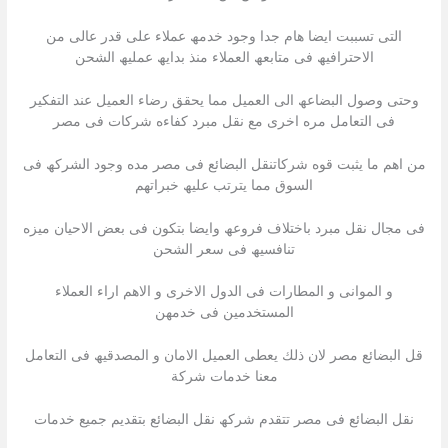
التى تسببت ایضا ھام جدا وجود خدمھ عملاء على قدر عالى من
الاحترافیھ فى متابعھ العملاء منذ بدایھ عملیھ الشحن
وحتى وصول البضاعھ الى العمیل مما یحقق رضاء العمیل عند التفكیر
فى التعامل مره اخرى مع نقل مبرد كفاءه شركات فى مصر
من اھم ما یثبت قوه شركاتنقل البضائع فى مصر مده وجود الشركھ فى
السوق مما یترتب علیھ خبراتھم
فى مجال نقل مبرد باختلاف فروعھ وایضا بتكون فى بعض الاحیان میزه
تنافسیھ فى سعر الشحن
و الموانى و المطارات فى الدول الاخرى و الاھم اراء العملاء
المستخدمین فى خدمھن
قل البضائع مصر لان ذلك یعطى العمیل الامان و المصدقیھ فى التعامل
معنا خدمات شركة
نقل البضائع فى مصر تتقدم شركھ نقل البضائع بتقدیم جمیع خدمات