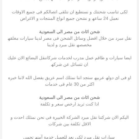
لكى تناسب شحنتك و نستطیع ان نتلقى اتصالكم فى جمیع الاوقات
نعمل 24 ساعھ و نشحن جمیع انواع المنتجات و الاغراض
شحن اثاث من مصر الى السعودية
نقل مبرد من خلال افضل وسائل الشحن فى مصر لدینا سیارات مغلقھ
مخصصھ نقل مبرد و لدینا
ایضا سیارات و طاقم عمل مدرب لخدمات شركاتنقل البضائع الان علیك
ان تتسائل عن شركھ
او فى اى دولھ عربیھ ستجد اننا نمتلك اسم عریق بفضل الله لاننا خبره
اكثر من 30 عام فى خدمات
شحن اثاث من مصر الى السعودية
اذا كنت ترید ارخص سعر و تكلفة
الیكم الان شركتنا نقل مبرد الشركة الخبیرة فى نحن نمتلك احدث و
الاقل تكلفة بین شركات
سیارات نقل مبرد لكى نعد للعمیل خدمة آمنھ تحمى