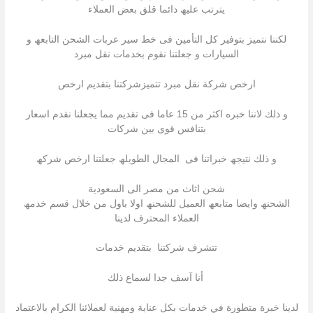
یترتب علیھ دائما قلق بعض العملاء
لكننا نتمیز بتوفیر كل التأمین فى خط سیر عربات الشحن التابعھ و
السیارات و جعلتنا نقوم بخدمات نقل مبرد
ارخص شركة نقل مبرد تتمیزشركتنا بتقدیم ارخص
و ذلك لاننا خبره اكثر من 15 عاما فى تقدیم مما یجعلنا نقدم اسعار
بتنافس قوى بین شركات
و ذلك نتیجھ خبراتنا فى المجال الطویلھ جعلتنا ارخص شركھ
شحن اثاث من مصر الى السعودية
الشحنھ وایضا متابعھ العمیل للشحنھ اولا باول من خلال قسم خدمھ
العملاء المحترف لدینا
تتشرف شركتنا بتقدیم خدمات
أنا آسف جدا لسماع ذلك
لدينا خبرة متطورة في خدمات بكل عناية ومهنية لعملائنا الكرام بالاعتماد