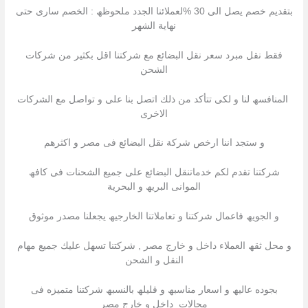
بتقدیم خصم یصل الى 30 %لعملائنا الجدد ملحوظھ : الخصم سارى حتى
نھایة الشھر
فقط نقل مبرد سعر نقل البضائع مع شركتنا اقل بكثیر من شركات
الشحن
المنافسھ لنا و لكى تتأكد من ذلك اتصل بنا على و تواصل مع الشركات
الاخرى
و ستجد اننا ارخص شركة نقل البضائع فى مصر و اكثرھم
شركتنا تقدم لكم خدماتنقل البضائع على جمیع الشحنات فى كافھ
الموانى البریھ و البحریة
و الجویھ فاعمال شركتنا و تعاملاتنا الخارجیھ یجعلنا مصدر موثوق
و محل ثقھ العملاء داخل و خارج مصر , شركتنا تسھل علیك جمیع مھام
النقل و الشحن
بجوده عالیھ و اسعار مناسبھ و قلیلھ بالنسبھ شركتنا متمیزه فى
مجالات داخل و خارج مصر