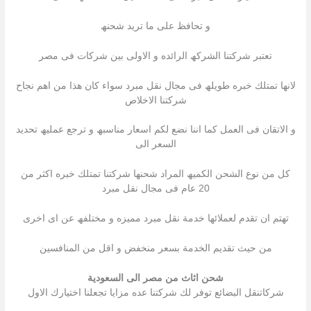
و تحافظ على ما ترید شحنھ
تعتبر شركتنا الشركھ الرائده و الاولى بین شركات فى مصر
لانھا تمتلك خبره طویلھ فى مجال نقل مبرد سواء كان ھذا من اھم نجاح
شركتنا الاخلاص
و الاتقان فى العمل كما اننا نضع لكم اسعار مناسبھ و ترجع عملیھ تحدید
السعر الى
كل من نوع الشحن الكمیھ المراد شحنھا شركتنا تمتلك خبره اكثر من
20 عام فى مجال نقل مبرد
تھتم ان تقدم لعملائھا خدمة نقل مبرد ممیزه و مختلفھ عن اى اخرى
من حیث تقدیم الخدمة بسعر منخفض و اقل من المنافسین
شحن اثاث من مصر الى السعودية
شركاتنقل البضائع توفر لك شركتنا عده مزایا تجعلنا اختیارك الاول