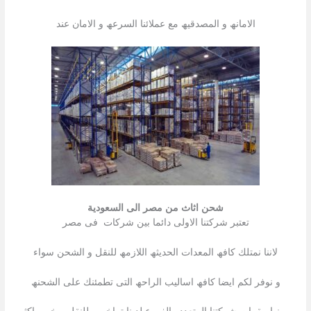
الامانھ و المصدقیھ مع عملائنا السرعھ و الامان عند
شحن اثاث من مصر الى السعودية
تعتبر شركتنا الاولى دائما بین شركات فى مصر
لاننا نمتلك كافھ المعدات الحدیثھ اللازمھ للنقل و الشحن سواء
و نوفر لكم ایضا كافھ اسالیب الراحھ التى تطمئنك على الشحنھ