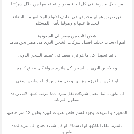
من خلال مندوبینا فى كل انحاء مصر و یتم تغلیفھا من خلال شركتنا
عن طریق عمالھ محترفھ فى تغلیف الانواع المختلفھ من البضائع
للحفاظ علیھا و وصولھا بأمان للمستلم
شحن اثاث من مصر الى السعودية
اھم الاسباب جعلتنا افضل شركات الشحن البرى فى مصر نحن ھدفنا
دائما تسھیل كل ما ھو تراه معقد فى عملیھ الشحن الدولى
و بالاخص البرى لذا اشحن كل ماترید سواء كان بضائع كبیره
او فاكھھ او اجھزه منزلیھ او نقل معارض لاننا ببساطھ نسعى
ان نكون دائما افضل شركات نقل مبرد مما یترتب علیھ الاتى زیاده
اسطول العربات
المجھزه و التریلات وجود قسم خاص بعربات كبیره بطول 12 متر خاصھ
بالتبرید لنقل الفاكھھ او الاسماك او كل شىء یحتاج الى تبرید لمده
طویلھ