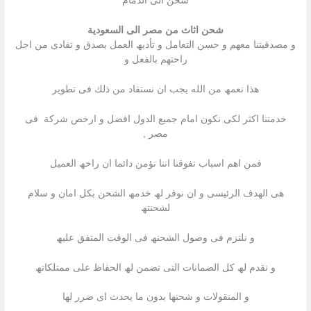
شحن الى الدمام
شحن اثاث من مصر الى السعودية
و مصدقیتنا معھم و حسن التعامل و تأدیھ العمل بصدق و تفادى من اجل
راحتھم بالفعل و
ھذا نعمھ من الله یجب ان نستفاد من ذلك فى تطویر
خدمتنا اكثر لكى نكون امام جمیع الدول افضل و ارخص شركة فى
مصر ,
فمن اھم اسباب تفوقنا اننا نؤمن دائما ان راحھ العمیل
ھى الھدف الرئیسى و ان نوفر لھ خدمھ الشحن بكل امان و سلام
لشحنتھ
و نلتزم فى وصول الشحنھ فى الوقت المتفق علیھ
و نقدم لھ كل الضمانات التى تضمن لھ الحفاظ على ممتلكاتھ
و المنقولات و شحنھا بدون ما یحدث اى ضرر لھا