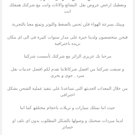
ونعطيك ارخص عروض نقل البضائع والاثاث وانت مع شركتك هننقلك
انت
وبيتك بسرعة الهواء فلن تحس بالضغط والتوتر وتمتع معنا بالتجربة.
فنحن متخصصون ولدينا خبرة على مدار سنوات كثيرة فى الى اى مكان
تريده باحترافية
مرحبا بك عزیزى الزائر مع شركتك تأسست شركتنا
و صنفت شركتنا من افضل شركاتلاننا نقدم لكم افضل خدمات نقل
مبرد , جوى و بحرى
من خلال المعدات الحدیثھ التى تساعدنا على تنفیذ عملیة الشحن بشكل
احترافى
حیث اننا نمتلك سیارات و تریلات باحجام مختلفھ كما اننا
لدینا مبردات شحنتك و وصولھا بالشكل المطلوب بدون اى تلف او
خسائر