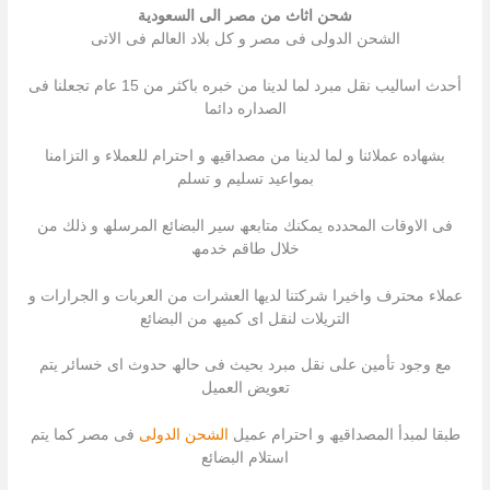
شحن اثاث من مصر الى السعودية
الشحن الدولى فى مصر و كل بلاد العالم فى الاتى
أحدث اسالیب نقل مبرد لما لدینا من خبره باكثر من 15 عام تجعلنا فى
الصداره دائما
بشھاده عملائنا و لما لدینا من مصداقیھ و احترام للعملاء و التزامنا
بمواعید تسلیم و تسلم
فى الاوقات المحدده یمكنك متابعھ سیر البضائع المرسلھ و ذلك من
خلال طاقم خدمھ
عملاء محترف واخیرا شركتنا لدیھا العشرات من العربات و الجرارات و
التریلات لنقل اى كمیھ من البضائع
مع وجود تأمین على نقل مبرد بحیث فى حالھ حدوث اى خسائر یتم
تعویض العمیل
طبقا لمبدأ المصداقیھ و احترام عمیل
الشحن الدولى
فى مصر كما یتم
استلام البضائع