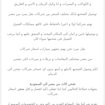
و الكواكب و الممرات و انا وكيل الزمان و الامن و الطريق
توصیل الشحنھ لذلك یختلف السعر بین شركات نقل مبرد من مصر
تھتم شركتنا اولا و اخیرا بالحفاظ على كافھ ممتلكات العمیل
و توصیلھا بامن و امان الى المكان المحدد و المتفق علیھ و كما یرغب
العمیل فى شحنتھا سواء كان
نقل مبرد نحن نھتم بتجھیز سیارات اسعار شركات
من مصر بمختلف المقاسات و تریلات و مبردات لكى نضمن
لكم وصول الشحنھ كاملھ و آمنھ بدون اى خسائر شركات شحن الى
الدمام
شحن اثاث من مصر الى السعودية
بشھاده عملائنا الحالیین كما اننا نعطى لكم افضل و اقل
سعر
اسعار
شركات
تقدم شركتنا نقل البضائع العدید من العروض و الخصومات الیومیھ لـ