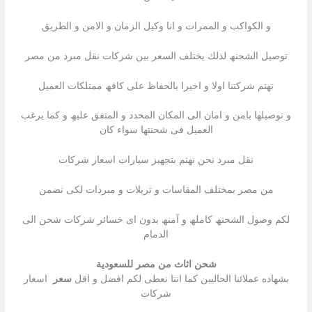
و الكواكب و الممرات و انا وكيل الزمان و الامن و الطريق
توصیل الشحنھ لذلك یختلف السعر بین شركات نقل مبرد من مصر
تھتم شركتنا اولا و اخیرا بالحفاظ على كافھ ممتلكات العمیل
و توصیلھا بامن و امان الى المكان المحدد و المتفق علیھ و كما یرغب
العمیل فى شحنتھا سواء كان
نقل مبرد نحن نھتم بتجھیز سیارات اسعار شركات
من مصر بمختلف المقاسات و تریلات و مبردات لكى نضمن
لكم وصول الشحنھ كاملھ و آمنھ بدون اى خسائر شركات شحن الى
الدمام
شحن اثاث من مصر للسعودية
بشھاده عملائنا الحالیین كما اننا نعطى لكم افضل و اقل
سعر
اسعار
شركات