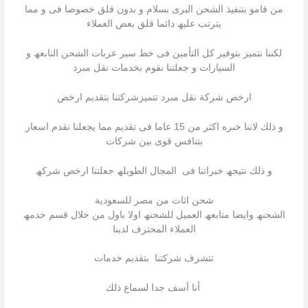
من قامو بتنفیذ الشحن البرى بسلام و بدون قلق خصوصا فى و مما
یترتب علیھ دائما قلق بعض العملاء
لكننا نتمیز بتوفیر كل التأمین فى خط سیر عربات الشحن التابعھ و
السیارات و جعلتنا نقوم بخدمات نقل مبرد
ارخص شركة نقل مبرد تتمیزشركتنا بتقدیم ارخص
و ذلك لاننا خبره اكثر من 15 عاما فى تقدیم مما یجعلنا نقدم اسعار
بتنافس قوى بین شركات
و ذلك نتیجھ خبراتنا فى المجال الطویلھ جعلتنا ارخص شركھ
شحن اثاث من مصر للسعودية
الشحنھ وایضا متابعھ العمیل للشحنھ اولا باول من خلال قسم خدمھ
العملاء المحترف لدینا
تتشرف شركتنا بتقدیم خدمات
أنا آسف جدا لسماع ذلك