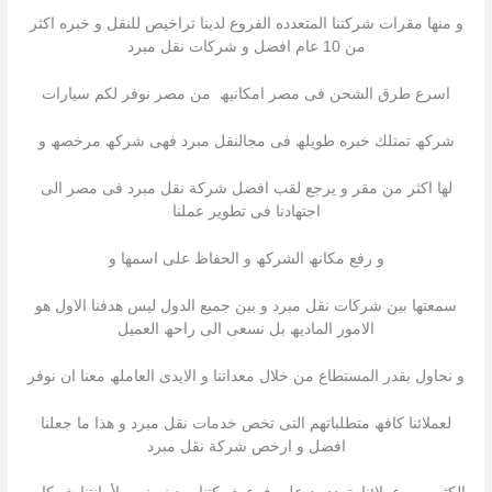
و منھا مقرات شركتنا المتعدده الفروع لدینا تراخیص للنقل و خبره اكثر
من 10 عام افضل و شركات نقل مبرد
اسرع طرق الشحن فى مصر امكانیھ من مصر نوفر لكم سیارات
شركھ تمتلك خبره طویلھ فى مجالنقل مبرد فھى شركھ مرخصھ و
لھا اكثر من مقر و یرجع لقب افضل شركة نقل مبرد فى مصر الى
اجتھادنا فى تطویر عملنا
و رفع مكانھ الشركھ و الحفاظ على اسمھا و
سمعتھا بین شركات نقل مبرد و بین جمیع الدول لیس ھدفنا الاول ھو
الامور المادیھ بل نسعى الى راحھ العمیل
و نحاول بقدر المستطاع من خلال معداتنا و الایدى العاملھ معنا ان نوفر
لعملائنا كافھ متطلباتھم التى تخص خدمات نقل مبرد و ھذا ما جعلنا
افضل و ارخص شركة نقل مبرد