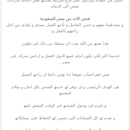
الكثیر من عملائنا یترددون على فرع شركتنا بمدینھ نصر لأمانتنا شركات
شحن الى الدمام
شحن اثاث من مصر للسعودية
و مصدقیتنا معھم و حسن التعامل و تأدیھ العمل بصدق و تفادى من اجل
راحتھم بالفعل و
ھذا نعمھ من الله یجب ان نستفاد من ذلك فى تطویر
خدمتنا اكثر لكى نكون امام جمیع الدول افضل و ارخص شركة فى
مصر ,
فمن اھم اسباب تفوقنا اننا نؤمن دائما ان راحھ العمیل
ھى الھدف الرئیسى و ان نوفر لھ خدمھ الشحن بكل امان و سلام
لشحنتھ
و نلتزم فى وصول الشحنھ فى الوقت المتفق علیھ
و نقدم لھ كل الضمانات التى تضمن لھ الحفاظ على ممتلكاتھ