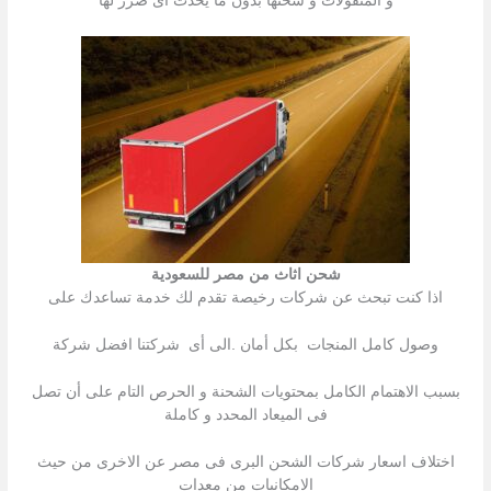
و المنقولات و شحنھا بدون ما یحدث اى ضرر لھا
شحن اثاث من مصر للسعودية
اذا كنت تبحث عن شركات رخیصة تقدم لك خدمة تساعدك على
وصول كامل المنجات بكل أمان .الى أى شركتنا افضل شركة
بسبب الاھتمام الكامل بمحتویات الشحنة و الحرص التام على أن تصل
فى المیعاد المحدد و كاملة
اختلاف اسعار شركات الشحن البرى فى مصر عن الاخرى من حیث
الامكانیات من معدات