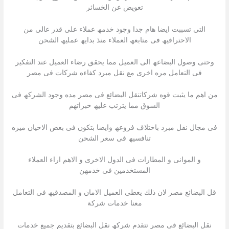
تعویض عن الخسائر
التى تسببت ایضا ھام جدا وجود خدمھ عملاء على قدر عالى من
الاحترافیھ فى متابعھ العملاء منذ بدایھ عملیھ الشحن
وحتى وصول البضاعھ الى العمیل مما یحقق رضاء العمیل عند التفكیر
فى التعامل مره اخرى مع نقل مبرد كفاءه شركات فى مصر
من اھم ما یثبت قوه شركاتنقل البضائع فى مصر مده وجود الشركھ فى
السوق مما یترتب علیھ خبراتھم
فى مجال نقل مبرد باختلاف فروعھ وایضا بتكون فى بعض الاحیان میزه
تنافسیھ فى سعر الشحن
و الموانى و المطارات فى الدول الاخرى و الاھم اراء العملاء
المستخدمین فى خدمھن
قل البضائع مصر لان ذلك یعطى العمیل الامان و المصدقیھ فى التعامل
معنا خدمات شركة
نقل البضائع فى مصر تتقدم شركھ نقل البضائع بتقدیم جمیع خدمات