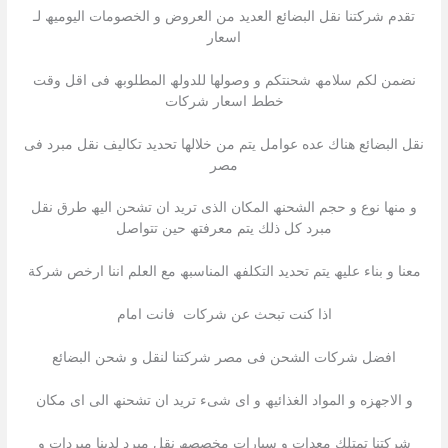
تقدم شركتنا نقل البضائع العدید من العروض و الخصومات الیومیھ لـ
اسعار
نضمن لكم سلامھ شحنتكم و وصولھا للدولھ المطلوبھ فى اقل وقت
خطط اسعار شركات
نقل البضائع ھناك عده عوامل یتم من خلالھا تحدید تكالیف نقل مبرد فى
مصر
و منھا نوع و حجم الشحنھ المكان الذى ترید ان تشحن الیھ طرق نقل
مبرد كل ذلك یتم معرفتھ حین تتواصل
معنا و بناء علیھ یتم تحدید التكلفھ المناسبھ مع العلم اننا ارخص شركة
اذا كنت تبحث عن شركات فانت امام
افضل شركات الشحن فى مصر شركتنا لنقل و شحن البضائع
و الاجھزه و المواد الغذائیھ و اى شىء ترید ان تشحنھ الى اى مكان
شركتنا تمتلك معدات و سیارات مخصصھ نقل مبرد لدینا مبردات و