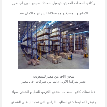
و كافھ المعدات الحدیثھ لتوصیل شحنتك سلیمھ بدون اى ضرر
الامانھ و المصدقیھ مع عملائنا السرعھ و الامان عند
شحن اثاث من مصر للسعودية
تعتبر شركتنا الاولى دائما بین شركات فى مصر
لاننا نمتلك كافھ المعدات الحدیثھ اللازمھ للنقل و الشحن سواء
و نوفر لكم ایضا كافھ اسالیب الراحھ التى تطمئنك على الشحنھ