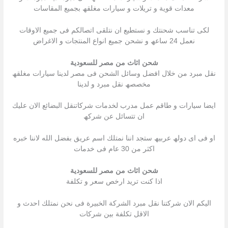
معدات قویة و تریلات و سیارات مغلقھ بجمیع المقاسات
لكى تناسب شحنتك و نستطیع ان نتلقى اتصالكم فى جمیع الاوقات
نعمل 24 ساعھ و نشحن جمیع انواع المنتجات و الاغراض
شحن اثاث من مصر للسعودية
نقل مبرد من خلال افضل وسائل الشحن فى مصر لدینا سیارات مغلقھ
مخصصھ نقل مبرد و لدینا
ایضا سیارات و طاقم عمل مدرب لخدمات شركاتنقل البضائع الان علیك
ان تتسائل عن شركھ
او فى اى دولھ عربیھ ستجد اننا نمتلك اسم عریق بفضل الله لاننا خبره
اكثر من 30 عام فى خدمات
شحن اثاث من مصر للسعودية
اذا كنت ترید ارخص سعر و تكلفة
الیكم الان شركتنا نقل مبرد الشركة الخبیرة فى نحن نمتلك احدث و
الاقل تكلفة بین شركات