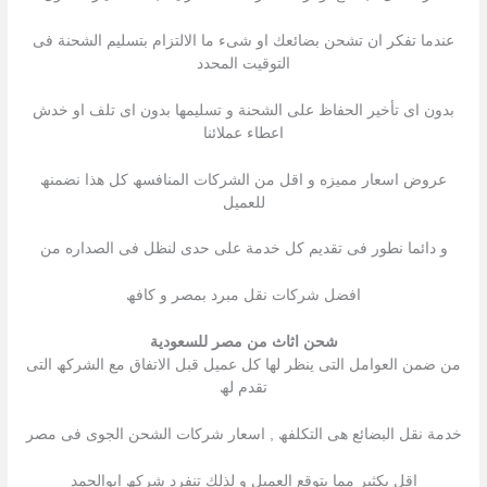
عندما تفكر ان تشحن بضائعك او شىء ما الالتزام بتسلیم الشحنة فى
التوقیت المحدد
بدون اى تأخیر الحفاظ على الشحنة و تسلیمھا بدون اى تلف او خدش
اعطاء عملائنا
عروض اسعار ممیزه و اقل من الشركات المنافسھ كل ھذا نضمنھ
للعمیل
و دائما نطور فى تقدیم كل خدمة على حدى لنظل فى الصداره من
افضل شركات نقل مبرد بمصر و كافھ
شحن اثاث من مصر للسعودية
من ضمن العوامل التى ینظر لھا كل عمیل قبل الاتفاق مع الشركھ التى
تقدم لھ
خدمة نقل البضائع ھى التكلفھ , اسعار شركات الشحن الجوى فى مصر
اقل بكثیر مما یتوقع العمیل و لذلك تنفرد شركھ ابوالحمد