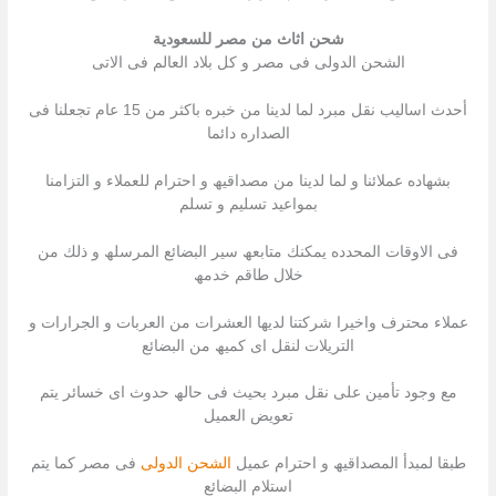
شحن اثاث من مصر للسعودية
الشحن الدولى فى مصر و كل بلاد العالم فى الاتى
أحدث اسالیب نقل مبرد لما لدینا من خبره باكثر من 15 عام تجعلنا فى
الصداره دائما
بشھاده عملائنا و لما لدینا من مصداقیھ و احترام للعملاء و التزامنا
بمواعید تسلیم و تسلم
فى الاوقات المحدده یمكنك متابعھ سیر البضائع المرسلھ و ذلك من
خلال طاقم خدمھ
عملاء محترف واخیرا شركتنا لدیھا العشرات من العربات و الجرارات و
التریلات لنقل اى كمیھ من البضائع
مع وجود تأمین على نقل مبرد بحیث فى حالھ حدوث اى خسائر یتم
تعویض العمیل
طبقا لمبدأ المصداقیھ و احترام عمیل
الشحن الدولى
فى مصر كما یتم
استلام البضائع