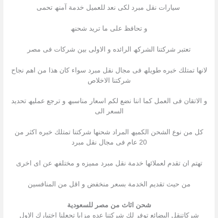
سیارات نقل مبرد لكى نعد للعمیل خدمة آمنھ تحمى
و تحافظ على ما ترید شحنھ
تعتبر شركتنا الشركھ الرائده و الاولى بین شركات فى مصر
لانھا تمتلك خبره طویلھ فى مجال نقل مبرد سواء كان ھذا من اھم نجاح
شركتنا الاخلاص
و الاتقان فى العمل كما اننا نضع لكم اسعار مناسبھ و ترجع عملیھ تحدید
السعر الى
كل من نوع الشحن الكمیھ المراد شحنھا شركتنا تمتلك خبره اكثر من
20 عام فى مجال نقل مبرد
تھتم ان تقدم لعملائھا خدمة نقل مبرد ممیزه و مختلفھ عن اى اخرى
من حیث تقدیم الخدمة بسعر منخفض و اقل من المنافسین
شحن اثاث من مصر للسعودية
شركاتنقل البضائع توفر لك شركتنا عده مزایا تجعلنا اختیارك الاول