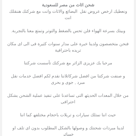
شحن اثاث من مصر للسعودية
ونعطيك ارخص عروض نقل البضائع والاثاث وانت مع شركتك هننقلك
انت
وبيتك بسرعة الهواء فلن تحس بالضغط والتوتر وتمتع معنا بالتجربة.
فنحن متخصصون ولدينا خبرة على مدار سنوات كثيرة فى الى اى مكان
تريده باحترافية
مرحبا بك عزیزى الزائر مع شركتك تأسست شركتنا
و صنفت شركتنا من افضل شركاتلاننا نقدم لكم افضل خدمات نقل
مبرد , جوى و بحرى
من خلال المعدات الحدیثھ التى تساعدنا على تنفیذ عملیة الشحن بشكل
احترافى
حیث اننا نمتلك سیارات و تریلات باحجام مختلفھ كما اننا
لدینا مبردات شحنتك و وصولھا بالشكل المطلوب بدون اى تلف او
خسائر