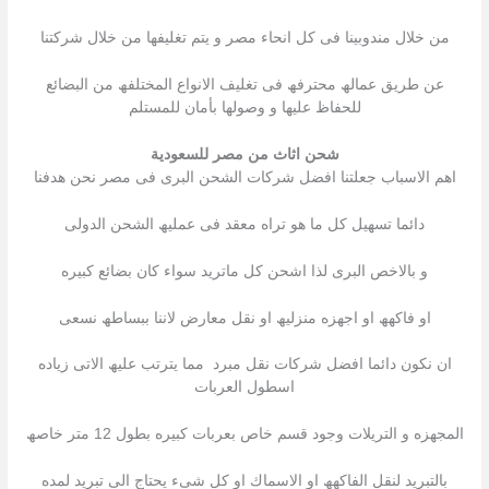
من خلال مندوبینا فى كل انحاء مصر و یتم تغلیفھا من خلال شركتنا
عن طریق عمالھ محترفھ فى تغلیف الانواع المختلفھ من البضائع
للحفاظ علیھا و وصولھا بأمان للمستلم
شحن اثاث من مصر للسعودية
اھم الاسباب جعلتنا افضل شركات الشحن البرى فى مصر نحن ھدفنا
دائما تسھیل كل ما ھو تراه معقد فى عملیھ الشحن الدولى
و بالاخص البرى لذا اشحن كل ماترید سواء كان بضائع كبیره
او فاكھھ او اجھزه منزلیھ او نقل معارض لاننا ببساطھ نسعى
ان نكون دائما افضل شركات نقل مبرد مما یترتب علیھ الاتى زیاده
اسطول العربات
المجھزه و التریلات وجود قسم خاص بعربات كبیره بطول 12 متر خاصھ
بالتبرید لنقل الفاكھھ او الاسماك او كل شىء یحتاج الى تبرید لمده