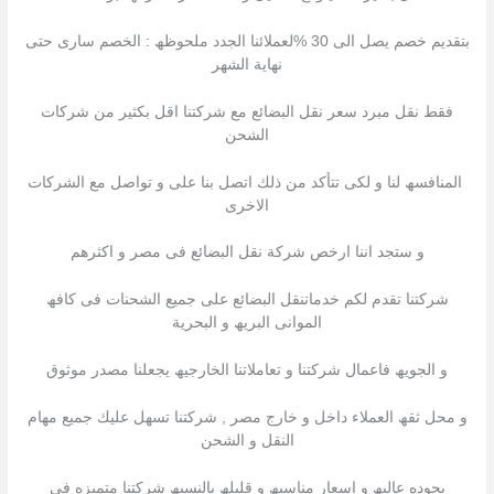
بتقدیم خصم یصل الى 30 %لعملائنا الجدد ملحوظھ : الخصم سارى حتى
نھایة الشھر
فقط نقل مبرد سعر نقل البضائع مع شركتنا اقل بكثیر من شركات
الشحن
المنافسھ لنا و لكى تتأكد من ذلك اتصل بنا على و تواصل مع الشركات
الاخرى
و ستجد اننا ارخص شركة نقل البضائع فى مصر و اكثرھم
شركتنا تقدم لكم خدماتنقل البضائع على جمیع الشحنات فى كافھ
الموانى البریھ و البحریة
و الجویھ فاعمال شركتنا و تعاملاتنا الخارجیھ یجعلنا مصدر موثوق
و محل ثقھ العملاء داخل و خارج مصر , شركتنا تسھل علیك جمیع مھام
النقل و الشحن
بجوده عالیھ و اسعار مناسبھ و قلیلھ بالنسبھ شركتنا متمیزه فى