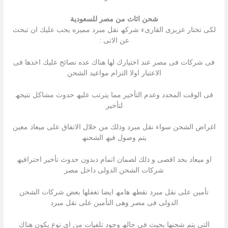
شحن اثاث من مصر للسعودية
لكى تختار عزیزى القارىء شركھ نقل مبرد ممیزه یجب علیك ان تبحث
عن الاتى :
فى شركات فى مصر عند اختیارك لھا ھناك عده نصائح علیك اخذھا فى
الاعتبار اولا التزام مواعید الشحن
فى الوقت المحدد وعدم التأخیر مما یترتب علیھ حدوث مشاكل نتیجھ
لتأخیر
اغراض الشحن سواء نقل مبرد وذلك من خلال الاتفاق على میعاد معین
یتم وصول فیھ الشحنھ
او میعاد بحد اقصى و ذلك لضمان اتمام دبدون حدوث تأخیر احترافیھ
شركات الشحن الدولى داخل مصر
تأمین على نقل مبرد نقطھ ھامھ ایضا تغفلھا بعض شركات الشحن
الدولى فى مصر وھى التأمین على نقل مبرد
التى یتم شحنھا بحیث فى حالھ وجود تلفیات من اى نوع یكون ھناك