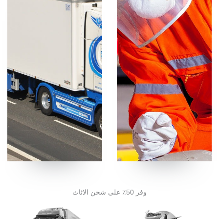
وفر 50٪ على شحن الاثاث