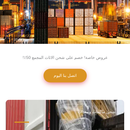
عروض خاصة! خصم على شحن الاثاث المجمع 50٪!
اتصل بنا اليوم
شحن ماكينات ومعدات