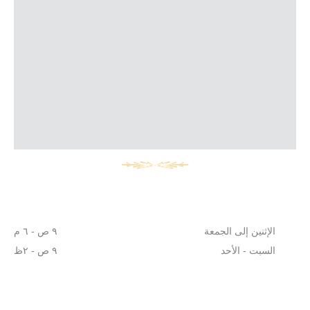
الإثنين إلى الجمعة
٩ ص - ٦ م
السبت - الأحد
٩ ص - ٢ظ