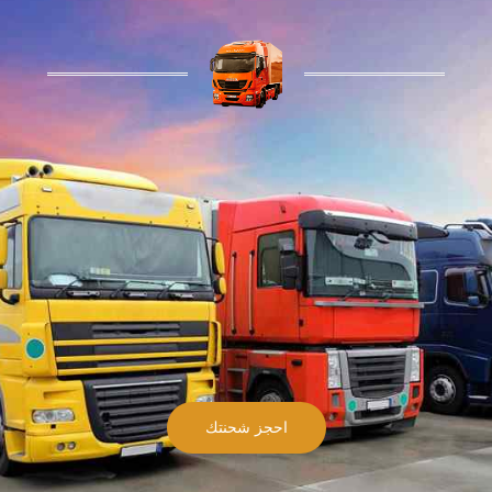
احجز شحنتك