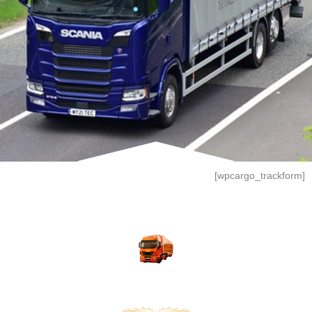
[wpcargo_trackform]