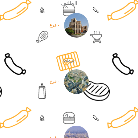
الطائف
- فرع
بريدة
- فرع
تبوك
- فرع