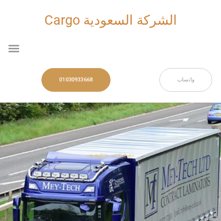
خطي
لى
الشركة السعودية Cargo
لمحتوى
nu
واتساب
01030933668