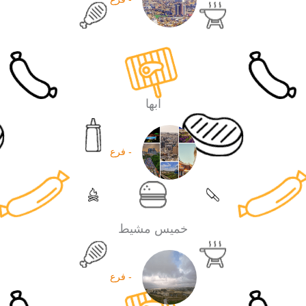
ابها
- فرع
خميس مشيط
- فرع