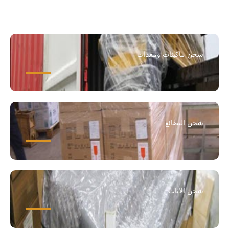
شحن ماكينات ومعدات
شحن البضائع
شحن الاثاث