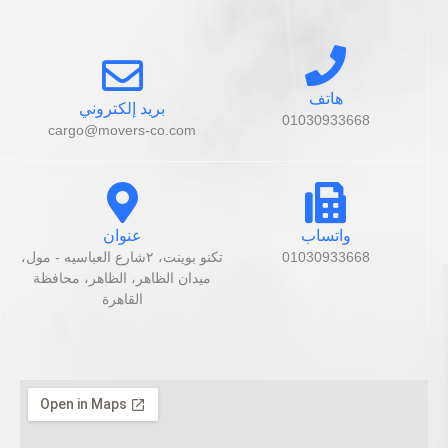
هاتف
بريد إلكتروني
01030933668
cargo@movers-co.com
واتساب
عنوان
01030933668
تكنو بوينت، ٢شارع العباسيه - مول،
ميدان الظاهر، الظاهر، محافظة
القاهرة‬