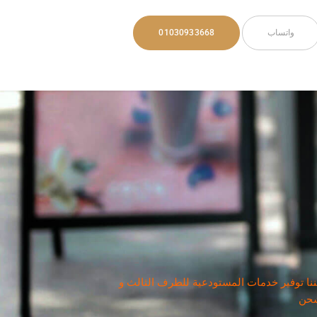
واتساب
01030933668
نا توفير خدمات المستودعية للطرف الثالث و
لشحن