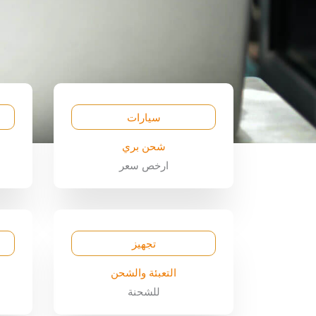
سيارات
شحن بري
ارخص سعر
تجهيز
التعبئة والشحن
للشحنة