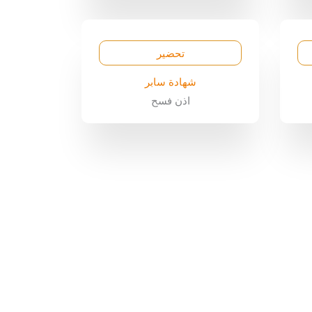
تحضير
شهادة سابر
اذن فسح