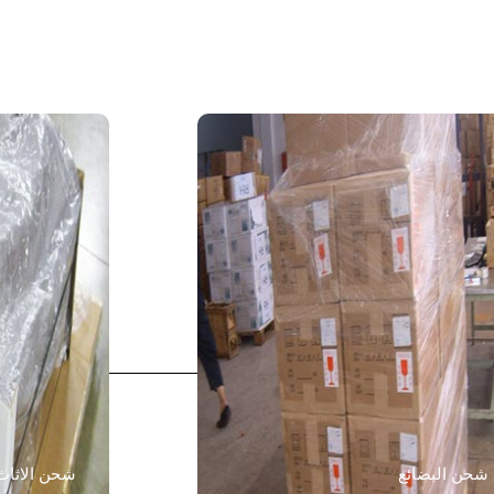
شحن البضائع
شحن الاثاث