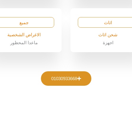
اثاث
جميع
شحن اثاث
الاغراض الشخصية
اجهزة
ماعدا المحظور
01030933668