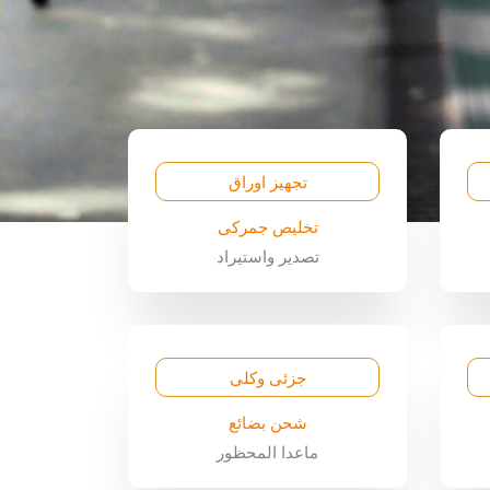
تجهيز اوراق
تخليص جمركى
تصدير واستيراد
جزئى وكلى
شحن بضائع
ماعدا المحظور