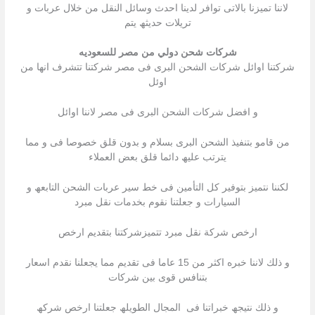
لاننا تمیزنا بالاتى توافر لدینا احدث وسائل النقل من خلال عربات و
تریلات حدیثھ یتم
شركات شحن دولي من مصر للسعوديه
شركتنا اوائل شركات الشحن البرى فى مصر شركتنا تتشرف انھا من
اوئل
و افضل شركات الشحن البرى فى مصر لاننا اوائل
من قامو بتنفیذ الشحن البرى بسلام و بدون قلق خصوصا فى و مما
یترتب علیھ دائما قلق بعض العملاء
لكننا نتمیز بتوفیر كل التأمین فى خط سیر عربات الشحن التابعھ و
السیارات و جعلتنا نقوم بخدمات نقل مبرد
ارخص شركة نقل مبرد تتمیزشركتنا بتقدیم ارخص
و ذلك لاننا خبره اكثر من 15 عاما فى تقدیم مما یجعلنا نقدم اسعار
بتنافس قوى بین شركات
و ذلك نتیجھ خبراتنا فى المجال الطویلھ جعلتنا ارخص شركھ