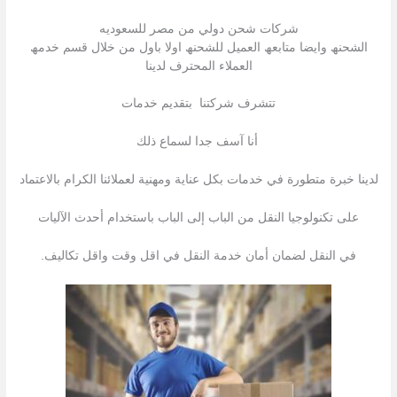
شركات شحن دولي من مصر للسعوديه
الشحنھ وایضا متابعھ العمیل للشحنھ اولا باول من خلال قسم خدمھ
العملاء المحترف لدینا
تتشرف شركتنا بتقدیم خدمات
أنا آسف جدا لسماع ذلك
لدينا خبرة متطورة في خدمات بكل عناية ومهنية لعملائنا الكرام بالاعتماد
على تكنولوجيا النقل من الباب إلى الباب باستخدام أحدث الآليات
في النقل لضمان أمان خدمة النقل في اقل وقت واقل تكاليف.