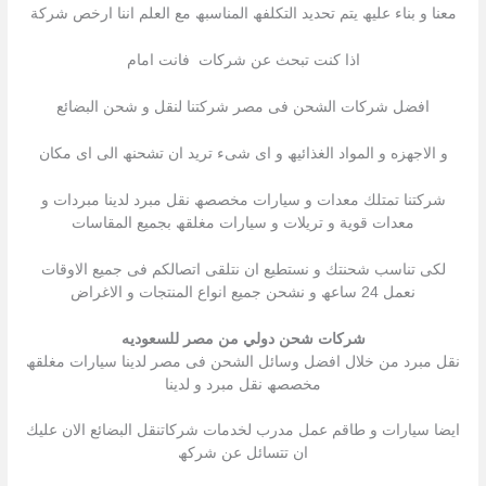
معنا و بناء علیھ یتم تحدید التكلفھ المناسبھ مع العلم اننا ارخص شركة
اذا كنت تبحث عن شركات فانت امام
افضل شركات الشحن فى مصر شركتنا لنقل و شحن البضائع
و الاجھزه و المواد الغذائیھ و اى شىء ترید ان تشحنھ الى اى مكان
شركتنا تمتلك معدات و سیارات مخصصھ نقل مبرد لدینا مبردات و
معدات قویة و تریلات و سیارات مغلقھ بجمیع المقاسات
لكى تناسب شحنتك و نستطیع ان نتلقى اتصالكم فى جمیع الاوقات
نعمل 24 ساعھ و نشحن جمیع انواع المنتجات و الاغراض
شركات شحن دولي من مصر للسعوديه
نقل مبرد من خلال افضل وسائل الشحن فى مصر لدینا سیارات مغلقھ
مخصصھ نقل مبرد و لدینا
ایضا سیارات و طاقم عمل مدرب لخدمات شركاتنقل البضائع الان علیك
ان تتسائل عن شركھ