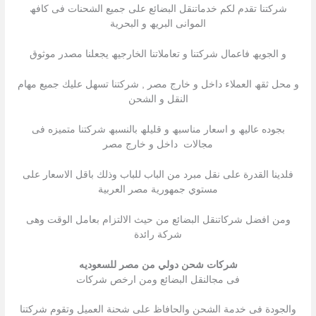
شركتنا تقدم لكم خدماتنقل البضائع على جمیع الشحنات فى كافھ
الموانى البریھ و البحریة
و الجویھ فاعمال شركتنا و تعاملاتنا الخارجیھ یجعلنا مصدر موثوق
و محل ثقھ العملاء داخل و خارج مصر , شركتنا تسھل علیك جمیع مھام
النقل و الشحن
بجوده عالیھ و اسعار مناسبھ و قلیلھ بالنسبھ شركتنا متمیزه فى
مجالات داخل و خارج مصر
فلدينا القدرة على نقل مبرد من الباب للباب وذلك باقل الاسعار على
مستوي جمهورية مصر العربية
ومن افضل شركاتنقل البضائع من حيث الالتزام بعامل الوقت وهى
شركة رائدة
شركات شحن دولي من مصر للسعوديه
فى مجالنقل البضائع ومن ارخص شركات
والجودة فى خدمة الشحن والحافاظ على شحنة العميل وتقوم شركتنا