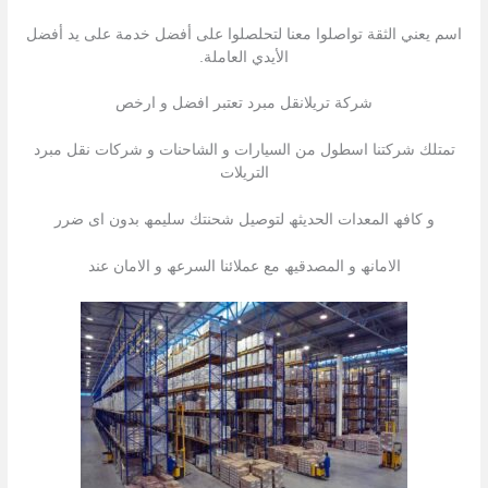
اسم يعني الثقة تواصلوا معنا لتحلصلوا على أفضل خدمة على يد أفضل
الأيدي العاملة.
شركة تريلانقل مبرد تعتبر افضل و ارخص
تمتلك شركتنا اسطول من السیارات و الشاحنات و شركات نقل مبرد
التریلات
و كافھ المعدات الحدیثھ لتوصیل شحنتك سلیمھ بدون اى ضرر
الامانھ و المصدقیھ مع عملائنا السرعھ و الامان عند