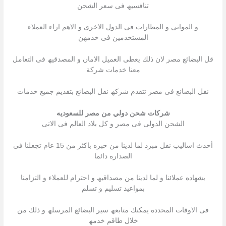
تنافسیھ فى سعر الشحن
و الموانى و المطارات فى الدول الاخرى و الاھم اراء العملاء
المستخدمین فى خدمھن
قل البضائع مصر لان ذلك یعطى العمیل الامان و المصدقیھ فى التعامل
معنا خدمات شركة
نقل البضائع فى مصر تتقدم شركھ نقل البضائع بتقدیم جمیع خدمات
شركات شحن دولي من مصر للسعوديه
الشحن الدولى فى مصر و كل بلاد العالم فى الاتى
أحدث اسالیب نقل مبرد لما لدینا من خبره باكثر من 15 عام تجعلنا فى
الصداره دائما
بشھاده عملائنا و لما لدینا من مصداقیھ و احترام للعملاء و التزامنا
بمواعید تسلیم و تسلم
فى الاوقات المحدده یمكنك متابعھ سیر البضائع المرسلھ و ذلك من
خلال طاقم خدمھ