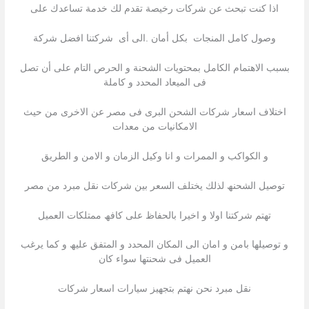
اذا كنت تبحث عن شركات رخیصة تقدم لك خدمة تساعدك على
وصول كامل المنجات بكل أمان .الى أى شركتنا افضل شركة
بسبب الاھتمام الكامل بمحتویات الشحنة و الحرص التام على أن تصل
فى المیعاد المحدد و كاملة
اختلاف اسعار شركات الشحن البرى فى مصر عن الاخرى من حیث
الامكانیات من معدات
و الكواكب و الممرات و انا وكيل الزمان و الامن و الطريق
توصیل الشحنھ لذلك یختلف السعر بین شركات نقل مبرد من مصر
تھتم شركتنا اولا و اخیرا بالحفاظ على كافھ ممتلكات العمیل
و توصیلھا بامن و امان الى المكان المحدد و المتفق علیھ و كما یرغب
العمیل فى شحنتھا سواء كان
نقل مبرد نحن نھتم بتجھیز سیارات اسعار شركات