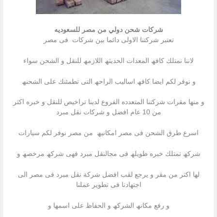
شركات شحن دولي من مصر للسعوديه
تعتبر شركتنا الاولى دائما بین شركات فى مصر
لاننا نمتلك كافھ المعدات الحدیثھ اللازمھ للنقل و الشحن سواء
و نوفر لكم ایضا كافھ اسالیب الراحھ التى تطمئنك على الشحنھ
و منھا مقرات شركتنا المتعدده الفروع لدینا تراخیص للنقل و خبره اكثر
من 10 عام افضل و شركات نقل مبرد
اسرع طرق الشحن فى مصر امكانیھ من مصر نوفر لكم سیارات
شركھ تمتلك خبره طویلھ فى مجالنقل مبرد فھى شركھ مرخصھ و
لھا اكثر من مقر و یرجع لقب افضل شركة نقل مبرد فى مصر الى
اجتھادنا فى تطویر عملنا
و رفع مكانھ الشركھ و الحفاظ على اسمھا و