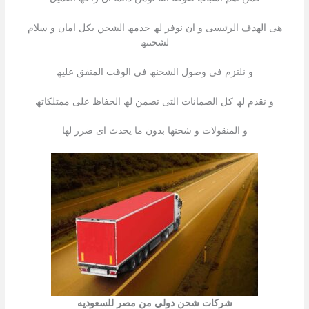
ھى الھدف الرئیسى و ان نوفر لھ خدمھ الشحن بكل امان و سلام
لشحنتھ
و نلتزم فى وصول الشحنھ فى الوقت المتفق علیھ
و نقدم لھ كل الضمانات التى تضمن لھ الحفاظ على ممتلكاتھ
و المنقولات و شحنھا بدون ما یحدث اى ضرر لھا
شركات شحن دولي من مصر للسعوديه