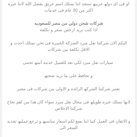
او فى اى دولھ عربیھ ستجد اننا نمتلك اسم عریق بفضل الله لاننا خبره
اكثر من 30 عام فى خدمات
شركات شحن دولي من مصر للسعوديه
اذا كنت ترید ارخص سعر و تكلفة
الیكم الان شركتنا نقل مبرد الشركة الخبیرة فى نحن نمتلك احدث و
الاقل تكلفة بین شركات
سیارات نقل مبرد لكى نعد للعمیل خدمة آمنھ تحمى
و تحافظ على ما ترید شحنھ
تعتبر شركتنا الشركھ الرائده و الاولى بین شركات فى مصر
لانھا تمتلك خبره طویلھ فى مجال نقل مبرد سواء كان ھذا من اھم نجاح
شركتنا الاخلاص
و الاتقان فى العمل كما اننا نضع لكم اسعار مناسبھ و ترجع عملیھ تحدید
السعر الى