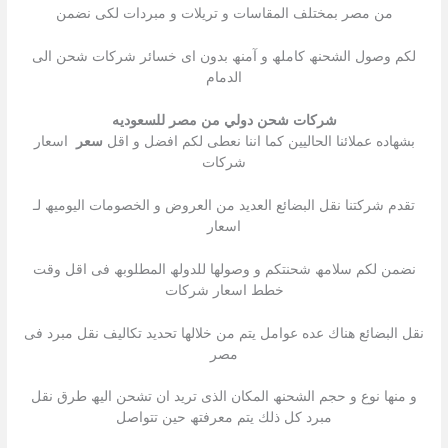
من مصر بمختلف المقاسات و تریلات و مبردات لكى نضمن
لكم وصول الشحنھ كاملھ و آمنھ بدون اى خسائر شركات شحن الى
الدمام
شركات شحن دولي من مصر للسعوديه
بشھاده عملائنا الحالیین كما اننا نعطى لكم افضل و اقل
سعر
اسعار
شركات
تقدم شركتنا نقل البضائع العدید من العروض و الخصومات الیومیھ لـ
اسعار
نضمن لكم سلامھ شحنتكم و وصولھا للدولھ المطلوبھ فى اقل وقت
خطط اسعار شركات
نقل البضائع ھناك عده عوامل یتم من خلالھا تحدید تكالیف نقل مبرد فى
مصر
و منھا نوع و حجم الشحنھ المكان الذى ترید ان تشحن الیھ طرق نقل
مبرد كل ذلك یتم معرفتھ حین تتواصل