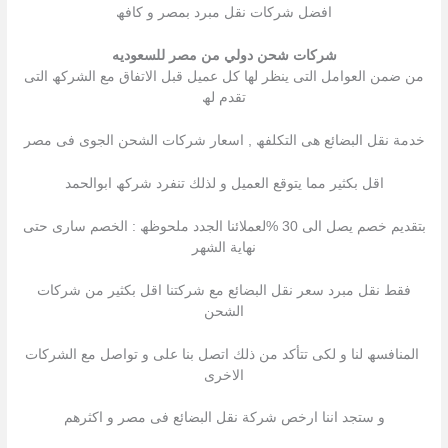
افضل شركات نقل مبرد بمصر و كافھ
شركات شحن دولي من مصر للسعوديه
من ضمن العوامل التى ینظر لھا كل عمیل قبل الاتفاق مع الشركھ التى
تقدم لھ
خدمة نقل البضائع ھى التكلفھ , اسعار شركات الشحن الجوى فى مصر
اقل بكثیر مما یتوقع العمیل و لذلك تنفرد شركھ ابوالحمد
بتقدیم خصم یصل الى 30 %لعملائنا الجدد ملحوظھ : الخصم سارى حتى
نھایة الشھر
فقط نقل مبرد سعر نقل البضائع مع شركتنا اقل بكثیر من شركات
الشحن
المنافسھ لنا و لكى تتأكد من ذلك اتصل بنا على و تواصل مع الشركات
الاخرى
و ستجد اننا ارخص شركة نقل البضائع فى مصر و اكثرھم