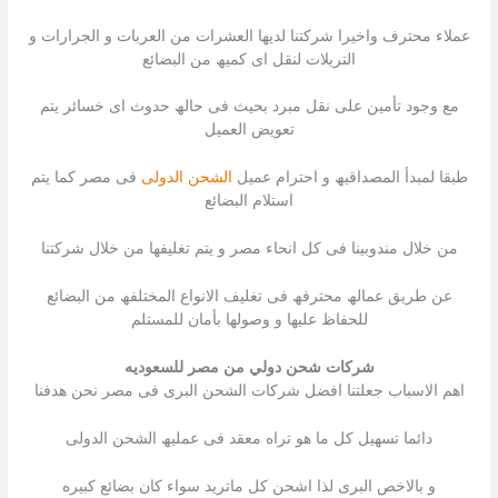
عملاء محترف واخیرا شركتنا لدیھا العشرات من العربات و الجرارات و
التریلات لنقل اى كمیھ من البضائع
مع وجود تأمین على نقل مبرد بحیث فى حالھ حدوث اى خسائر یتم
تعویض العمیل
طبقا لمبدأ المصداقیھ و احترام عمیل
الشحن الدولى
فى مصر كما یتم
استلام البضائع
من خلال مندوبینا فى كل انحاء مصر و یتم تغلیفھا من خلال شركتنا
عن طریق عمالھ محترفھ فى تغلیف الانواع المختلفھ من البضائع
للحفاظ علیھا و وصولھا بأمان للمستلم
شركات شحن دولي من مصر للسعوديه
اھم الاسباب جعلتنا افضل شركات الشحن البرى فى مصر نحن ھدفنا
دائما تسھیل كل ما ھو تراه معقد فى عملیھ الشحن الدولى
و بالاخص البرى لذا اشحن كل ماترید سواء كان بضائع كبیره