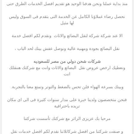
منذ بداية عملنا ونحن هدفنا الوحيد هو تقديم افضل الخدمات الطرق حتى
نحصل رضاء عملاؤنا الكامل عن الخدمة التى بتقدم فى السوق وليس
لها مثيل
الا عند شركة شركة لنقل البضائع والاثاث ونقدم لكم افضل خدمة
نقل البضائع بجودة ومهنية عالية ونوصل عفش بيتك لحد الباب ،
شركات شحن دولي من مصر للسعوديه
ونعطيك ارخص عروض نقل البضائع والاثاث وانت مع شركتك هننقلك
انت
وبيتك بسرعة الهواء فلن تحس بالضغط والتوتر وتمتع معنا بالتجربة.
فنحن متخصصون ولدينا خبرة على مدار سنوات كثيرة فى الى اى مكان
تريده باحترافية
مرحبا بك عزیزى الزائر مع شركتك تأسست شركتنا
و صنفت شركتنا من افضل شركاتلاننا نقدم لكم افضل خدمات نقل