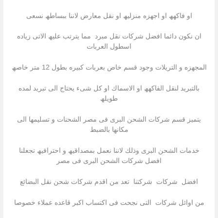
او فاكھھ او اجھزه منزلیھ او نقل معارض لاننا ببساطھ نسعى
ان نكون دائما افضل شركات نقل مبرد مما یترتب علیھ الاتى زیاده
اسطول العربات
المجھزه و التریلات وجود قسم خاص بعربات كبیره بطول 12 متر خاصھ
بالتبرید لنقل الفاكھھ او الاسماك او كل شىء یحتاج الى تبرید لمده
طویلھ
یتمیز قسم شركات الشحن البرى فى مصر الشحنات و تسلیمھا الى
مكانھا بالضبط
خدمات الشحن البرى وذلك لاننا نعمل بمصداقیھ و احترافیھ تجعلنا
افضل شركات الشحن البرى فى مصر
افضل شركات شركتنا تعد من اقدم شركات شحن نقل البضائع
من اوائل شركات التى نجحت فى اكتساب اكبر قاعده عملاء خصوصا