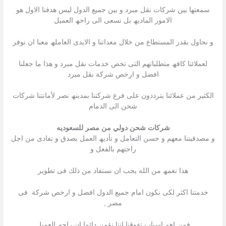
سمعتھا بین شركات نقل مبرد و بین جمیع الدول لیس ھدفنا الاول ھو
الامور المادیھ بل نسعى الى راحھ العمیل
و نحاول بقدر المستطاع من خلال معداتنا و الایدى العاملھ معنا ان نوفر
لعملائنا كافھ متطلباتھم التى تخص خدمات نقل مبرد و ھذا ما جعلنا
افضل و ارخص شركة نقل مبرد
الكثیر من عملائنا یترددون على فرع شركتنا بمدینھ نصر لأمانتنا شركات
شحن الى الدمام
شركات شحن دولي من مصر للسعوديه
و مصدقیتنا معھم و حسن التعامل و تأدیھ العمل بصدق و تفادى من اجل
راحتھم بالفعل و
ھذا نعمھ من الله یجب ان نستفاد من ذلك فى تطویر
خدمتنا اكثر لكى نكون امام جمیع الدول افضل و ارخص شركة فى
مصر ,
فمن اھم اسباب تفوقنا اننا نؤمن دائما ان راحھ العمیل