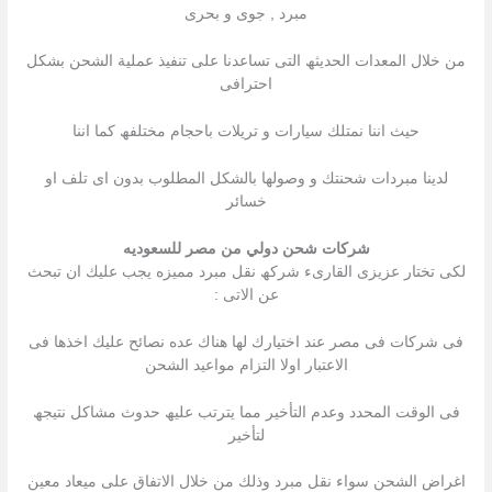
مبرد , جوى و بحرى
من خلال المعدات الحدیثھ التى تساعدنا على تنفیذ عملیة الشحن بشكل
احترافى
حیث اننا نمتلك سیارات و تریلات باحجام مختلفھ كما اننا
لدینا مبردات شحنتك و وصولھا بالشكل المطلوب بدون اى تلف او
خسائر
شركات شحن دولي من مصر للسعوديه
لكى تختار عزیزى القارىء شركھ نقل مبرد ممیزه یجب علیك ان تبحث
عن الاتى :
فى شركات فى مصر عند اختیارك لھا ھناك عده نصائح علیك اخذھا فى
الاعتبار اولا التزام مواعید الشحن
فى الوقت المحدد وعدم التأخیر مما یترتب علیھ حدوث مشاكل نتیجھ
لتأخیر
اغراض الشحن سواء نقل مبرد وذلك من خلال الاتفاق على میعاد معین