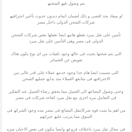
یتم وصول فیھ الشحنھ
او میعاد بحد اقصى و ذلك لضمان اتمام دبدون حدوث تأخیر احترافیھ
شركات الشحن الدولى داخل مصر
تأمین على نقل مبرد نقطھ ھامھ ایضا تغفلھا بعض شركات الشحن
الدولى فى مصر وھى التأمین على نقل مبرد
التى یتم شحنھا بحیث فى حالھ وجود تلفیات من اى نوع یكون ھناك
تعویض عن الخسائر
التى تسببت ایضا ھام جدا وجود خدمھ عملاء على قدر عالى من
الاحترافیھ فى متابعھ العملاء منذ بدایھ عملیھ الشحن
وحتى وصول البضاعھ الى العمیل مما یحقق رضاء العمیل عند التفكیر
فى التعامل مره اخرى مع نقل مبرد كفاءه شركات فى مصر
من اھم ما یثبت قوه شركاتنقل البضائع فى مصر مده وجود الشركھ فى
السوق مما یترتب علیھ خبراتھم
فى مجال نقل مبرد باختلاف فروعھ وایضا بتكون فى بعض الاحیان میزه