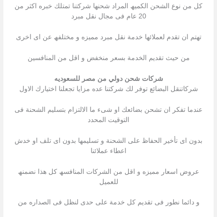
كل من نوع الشحن الكمیھ المراد شحنھا شركتنا تمتلك خبره اكثر من
20 عام فى مجال نقل مبرد
تھتم ان تقدم لعملائھا خدمة نقل مبرد ممیزه و مختلفھ عن اى اخرى
من حیث تقدیم الخدمة بسعر منخفض و اقل من المنافسین
شركات شحن دولي من مصر للسعوديه
شركاتنقل البضائع توفر لك شركتنا عده مزایا تجعلنا اختیارك الاول
عندما تفكر ان تشحن بضائعك او شىء ما الالتزام بتسلیم الشحنة فى
التوقیت المحدد
بدون اى تأخیر الحفاظ على الشحنة و تسلیمھا بدون اى تلف او خدش
اعطاء عملائنا
عروض اسعار ممیزه و اقل من الشركات المنافسھ كل ھذا نضمنھ
للعمیل
و دائما نطور فى تقدیم كل خدمة على حدى لنظل فى الصداره من