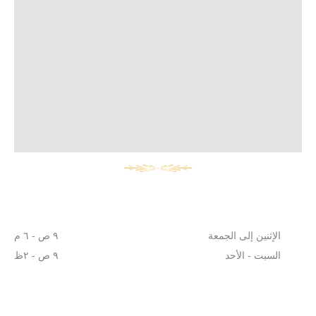
الإثنين إلى الجمعة
٩ ص - ٦ م
السبت - الأحد
٩ ص - ٢ظ