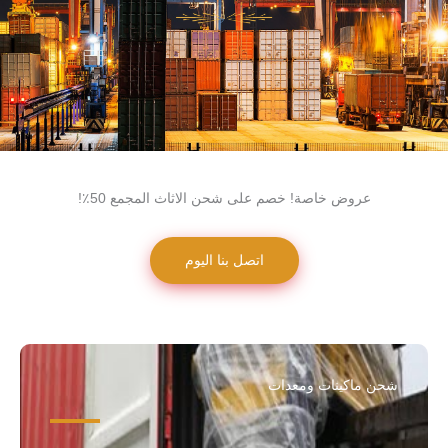
عروض خاصة! خصم على شحن الاثاث المجمع 50٪!
اتصل بنا اليوم
شحن ماكينات ومعدات