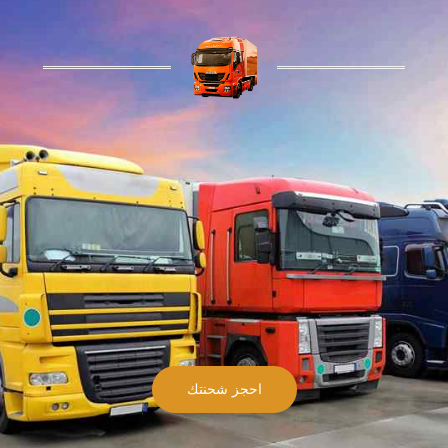
احجز شحنتك