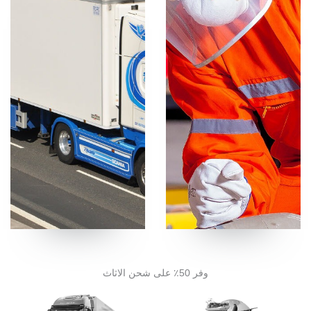
وفر 50٪ على شحن الاثاث