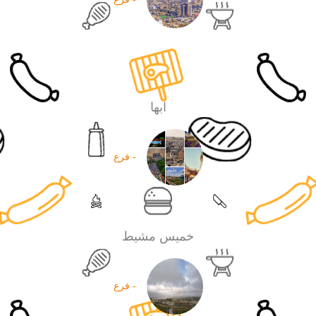
ابها
- فرع
خميس مشيط
- فرع