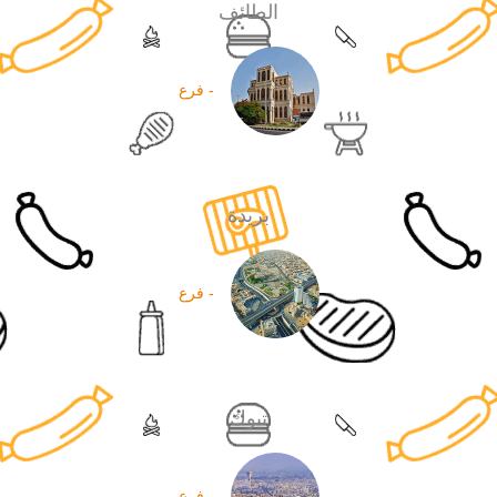
الطائف
- فرع
بريدة
- فرع
تبوك
- فرع