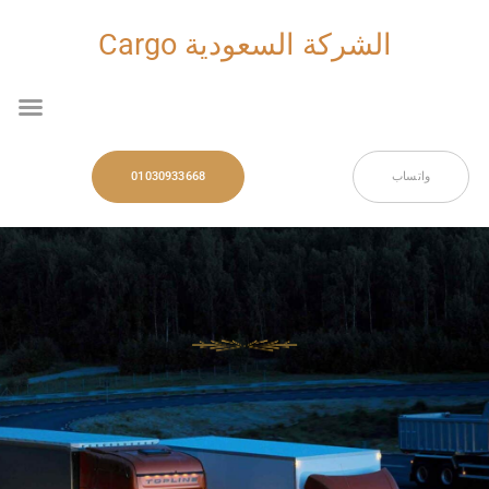
خطي
لى
الشركة السعودية Cargo
لمحتوى
nu
واتساب
01030933668